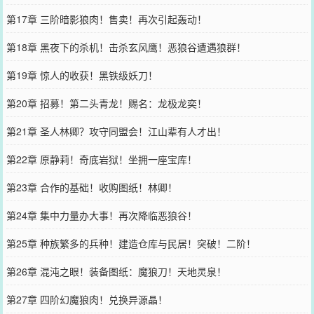
第17章 三阶暗影狼肉！售卖！再次引起轰动！
第18章 黑夜下的杀机！击杀玄风鹰！恶狼谷遭遇狼群！
第19章 惊人的收获！黑铁级妖刀！
第20章 招募！第二头青龙！赐名：龙极龙奕！
第21章 圣人林卿？攻守同盟会！江山辈有人才出！
第22章 原静莉！奇底岩狱！坐拥一座宝库！
第23章 合作的基础！收购图纸！林卿！
第24章 集中力量办大事！再次降临恶狼谷！
第25章 种族繁多的兵种！建造仓库与民居！突破！二阶！
第26章 混沌之眼！装备图纸：魔狼刀！天地灵泉！
第27章 四阶幻魔狼肉！兑换异源晶！