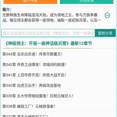
简介：
无数种族生命降临混沌大陆，成为领地之主，参与万族争霸
战。每位领主都会获得一座领地，抽取一座初始兵营，以及一
种种族天赋。招募兵种，掠夺资源，扩张领地，建立城市，成立国
家，征战大陆，争霸万族！秦渊惊奇的发现，他抽取到的唯一神话级
复制分享
兵营：神庭！其他领主的兵营只能招募同一种类的兵种，而他的兵营
却能招募到无数种只存在于神话中的强大生物。翻天覆地的青龙，主
《神级领主：开局一座神话级兵营》最新12章节
宰杀伐的白虎！浴火重生的凤凰，福泽万物的麒麟！天狗食日，金乌
乱世，混沌降临，饕餮盛宴......九尾，穷奇，朱雀，玄武，貔貅，梼
第343章 击杀白庆道！传奇尽数覆灭！
杌，鲲鹏，九幽......秦渊的兵种，神话中的生物，神话级的兵种！
您要是觉得《
神级领主：开局一座神话级兵营
》还不错的话请不要忘
第342章 传奇之战爆发！领域间的碰撞！
记向您QQ群和微博微信里的朋友推荐哦！
第341章 上百传奇齐现！终极大战开启！
第340章 白虎王出手！再毁改造基地
第339章 五大传奇暗狱魔鬼！压制元械巨人！
第338章 摧毁工厂！元械族强者！
第337章 袭击元械族的工厂！