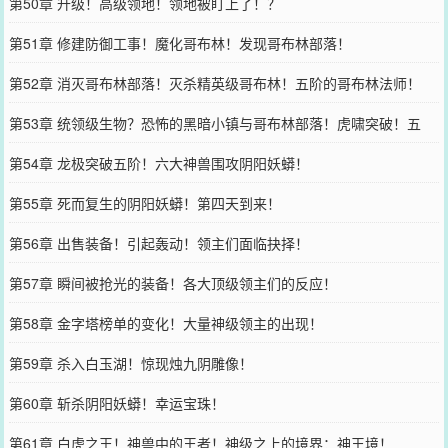
第50章 升级！高级领地！领地被盯上了！？
第51章 修建防御工事！魔化哥布林！发现哥布林部落！
第52章 消灭哥布林部落！灭杀精英级哥布林！五阶的哥布林法师！
第53章 统领级生物？恐怖的黑暗小镇与哥布林部落！虎啸突破！五
阶！
第54章 龙极突破五阶！六大神兽围攻阴阳妖蟒！
第55章 死而复生的阴阳妖蟒！第四天到来！
第56章 出售装备！引起轰动！领主们面临抉择！
第57章 瞬间被抢光的装备！各大顶级领主们的反应！
第58章 金字塔榜单的变化！大量神级领主的出现！
第59章 杀入白玉湖！惊现烛九阴雕像！
第60章 斩杀阴阳妖蟒！幸运宝珠！
第61章 白虎之王！神兽中的王者！神级之上的境界：神王境！