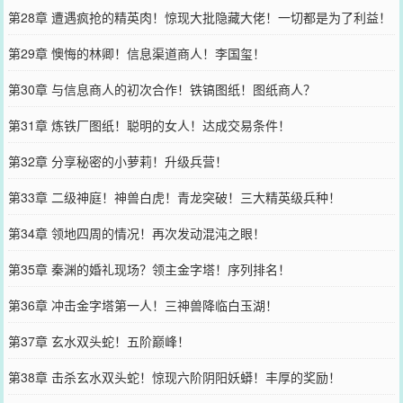
第28章 遭遇疯抢的精英肉！惊现大批隐藏大佬！一切都是为了利益！
第29章 懊悔的林卿！信息渠道商人！李国玺！
第30章 与信息商人的初次合作！铁镐图纸！图纸商人？
第31章 炼铁厂图纸！聪明的女人！达成交易条件！
第32章 分享秘密的小萝莉！升级兵营！
第33章 二级神庭！神兽白虎！青龙突破！三大精英级兵种！
第34章 领地四周的情况！再次发动混沌之眼！
第35章 秦渊的婚礼现场？领主金字塔！序列排名！
第36章 冲击金字塔第一人！三神兽降临白玉湖！
第37章 玄水双头蛇！五阶巅峰！
第38章 击杀玄水双头蛇！惊现六阶阴阳妖蟒！丰厚的奖励！