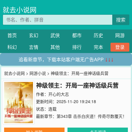
就去小说网
搜索
首页
玄幻
武侠
都市
历史
网游
科幻
言情
其他
排行
完本
登录
追看新章节，下载本站客户端无广告APP
↓↓↓
就去小说网
>
网游小说
> 神级领主：开局一座神话级兵营
神级领主：开局一座神话级兵营
作者：
开心的大志
更新时间：2025-11-20 19:24:18
状态：连载
最新章节：
第343章 击杀白庆道！传奇尽数覆灭！
加入书架
点击阅读