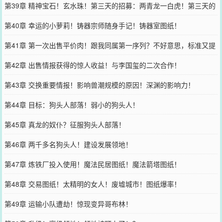
第39章 精神宝石！玄水珠！第三天的招募：两青龙一白虎！第三天的
计划！
第40章 幸运的小萝莉！铸器宗师随身手记！铸器室图纸！
第41章 第一次出售平价肉！跟我同属第一序列？不好意思，标准又提
高了！
第42章 出售情报获得的惊人收益！与李国玺的二次合作！
第43章 交换重要情报！影响兽潮规模的原因！深渊的影响力！
第44章 目标：狗头人部落！弱小的狗头人！
第45章 真龙的奴仆？征服狗头人部落！
第46章 两千多名狗头人！建设发展领地！
第47章 炼铁厂投入使用！魔法民居图纸！魔法箭塔图纸！
第48章 交易图纸！太精明的女人！废墟城市！图纸爆率！
第49章 运输小队遭劫！惊现变异哥布林！