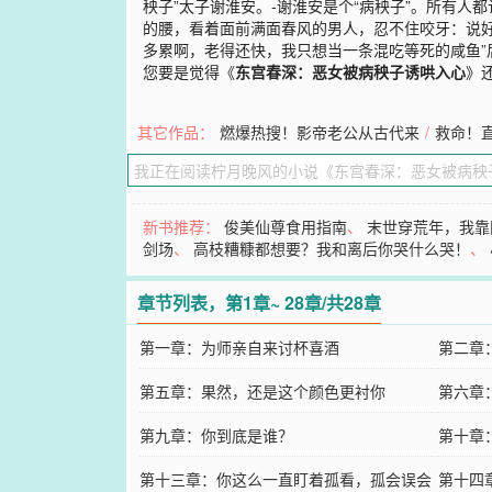
秧子”太子谢淮安。-谢淮安是个“病秧子”。所有
的腰，看着面前满面春风的男人，忍不住咬牙：说好
多累啊，老得还快，我只想当一条混吃等死的咸鱼”
您要是觉得《
东宫春深：恶女被病秧子诱哄入心
》
其它作品：
燃爆热搜！影帝老公从古代来
/
救命！
新书推荐：
俊美仙尊食用指南
、
末世穿荒年，我靠
剑场
、
高枝糟糠都想要？我和离后你哭什么哭！
、
章节列表，第1章~ 28章/共28章
第一章：为师亲自来讨杯喜酒
第二章
第五章：果然，还是这个颜色更衬你
第六章
第九章：你到底是谁？
的人
第十章
第十三章：你这么一直盯着孤看，孤会误会
流言蜚
第十四