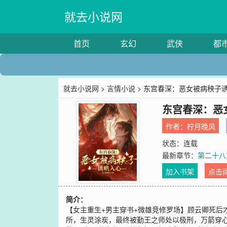
就去小说网
首页
玄幻
武侠
都
就去小说网
>
言情小说
> 东宫春深：恶女被病秧子
东宫春深：恶
作者：
柠月晚风
状态：连载
最新章节：
第二十八
加入书架
点击
简介：
【女主重生+男主穿书+微雄竞修罗场】顾云卿死
所，生灵涂炭，最终被勤王之师处以极刑，万箭穿