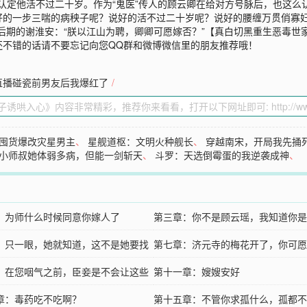
人都认定他活不过二十岁。作为“鬼医”传人的顾云卿在给对方号脉后，也这
的一步三喘的病秧子呢？说好的活不过二十岁呢？说好的腰缠万贯俏寡妇
后期的谢淮安：“朕以江山为聘，卿卿可愿嫁否？”【真白切黑重生恶毒世家
还不错的话请不要忘记向您QQ群和微博微信里的朋友推荐哦！
直播碰瓷前男友后我爆红了
/
囤货爆改灾星男主
、
星舰道枢：文明火种舰长
、
穿越南宋，开局我先捅
小师叔她体弱多病，但能一剑斩天
、
斗罗：天选倒霉蛋的我逆袭成神
、
：为师什么时候同意你嫁人了
第三章：你不是顾云瑶，我知道你是
：只一眼，她就知道，这不是她要找
第七章：济元寺的梅花开了，你可愿
：在您咽气之前，臣妾是不会让这些
赠予我？
第十一章：嫂嫂安好
语传出去的
章：毒药吃不吃啊？
第十五章：不管你求孤什么，孤都不