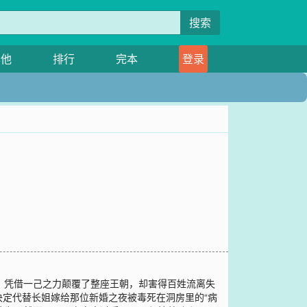
搜索
其他
排行
完本
登录
，凭借一己之力颠覆了整座王朝，却害得百姓流离失
定代替长姐嫁给那位新婚之夜被毒死在洞房里的“病