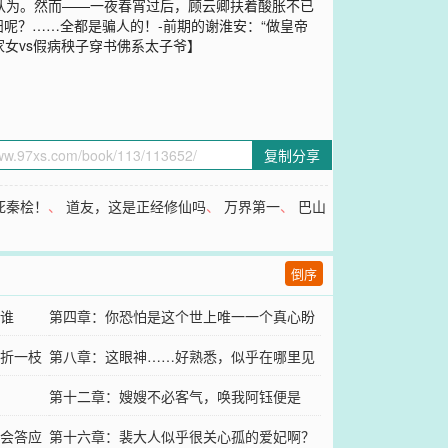
么认为。然而——一夜春宵过后，顾云卿扶着酸胀不已
呢？……全都是骗人的！-前期的谢淮安：“做皇帝
女vs假病秧子穿书佛系太子爷】
复制分享
死秦桧！
、
道友，这是正经修仙吗
、
万界第一
、
巴山
倒序
谁
第四章：你恐怕是这个世上唯一一个真心盼
折一枝
我活着的人
第八章：这眼神……好熟悉，似乎在哪里见
过
第十二章：嫂嫂不必客气，唤我阿钰便是
会答应
第十六章：裴大人似乎很关心孤的爱妃啊？