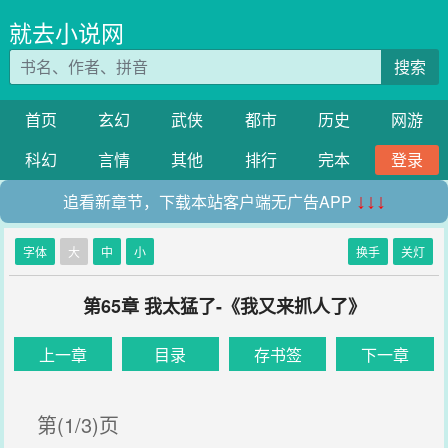
就去小说网
搜索
首页
玄幻
武侠
都市
历史
网游
科幻
言情
其他
排行
完本
登录
追看新章节，下载本站客户端无广告APP
↓↓↓
字体
大
中
小
换手
关灯
第65章 我太猛了-《我又来抓人了》
上一章
目录
存书签
下一章
第(1/3)页