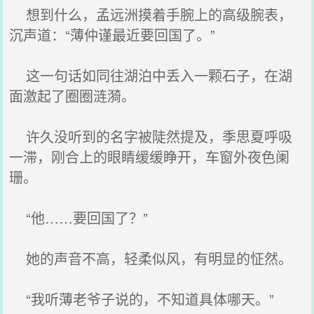
想到什么，孟远洲摸着手腕上的高级腕表，
沉声道：“薄仲谨最近要回国了。”
这一句话如同往湖泊中丢入一颗石子，在湖
面激起了圈圈涟漪。
许久没听到的名字被陡然提及，季思夏呼吸
一滞，刚合上的眼睛缓缓睁开，车窗外夜色阑
珊。
“他……要回国了？”
她的声音不高，轻柔似风，有明显的怔然。
“我听薄老爷子说的，不知道具体哪天。”