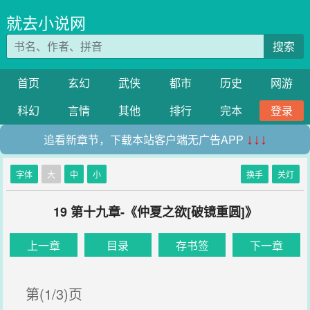
就去小说网
搜索
首页
玄幻
武侠
都市
历史
网游
科幻
言情
其他
排行
完本
登录
追看新章节，下载本站客户端无广告APP
↓↓↓
字体
大
中
小
换手
关灯
19 第十九章-《仲夏之欲[破镜重圆]》
上一章
目录
存书签
下一章
第(1/3)页