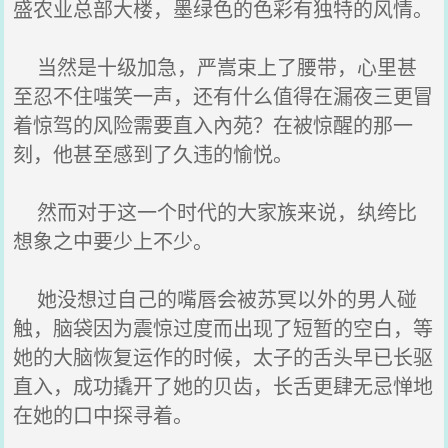
盛农业总部大楼，墨绿色的色彩有独特的风情。
当然是十级加急，严嵩束上了腰带，心里甚
至忍不住嗤笑一声，还有什么值得在漏夜三更冒
着惊驾的风险需要直入內苑？在被惊醒的那一
刻，他甚至感到了久违的愉悦。
然而对于这一个时代的大家族来说，纨绔比
想象之中要少上不少。
她没想过自己的嘴唇会被苏冥以外的男人碰
触，脑袋因为震惊过度而出现了短暂的空白，等
她的大脑恢复运作的时候，太子的舌头早已长驱
直入，成功撬开了她的贝齿，长舌更肆无忌惮地
在她的口中探寻着。