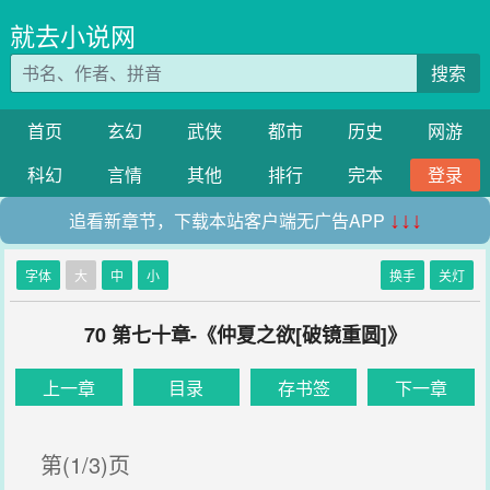
就去小说网
搜索
首页
玄幻
武侠
都市
历史
网游
科幻
言情
其他
排行
完本
登录
追看新章节，下载本站客户端无广告APP
↓↓↓
字体
大
中
小
换手
关灯
70 第七十章-《仲夏之欲[破镜重圆]》
上一章
目录
存书签
下一章
第(1/3)页