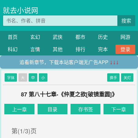
就去小说网
搜索
首页
玄幻
武侠
都市
历史
网游
科幻
言情
其他
排行
完本
登录
追看新章节，下载本站客户端无广告APP
↓↓↓
字体
大
中
小
换手
关灯
87 第八十七章-《仲夏之欲[破镜重圆]》
上一章
目录
存书签
下一章
第(1/3)页