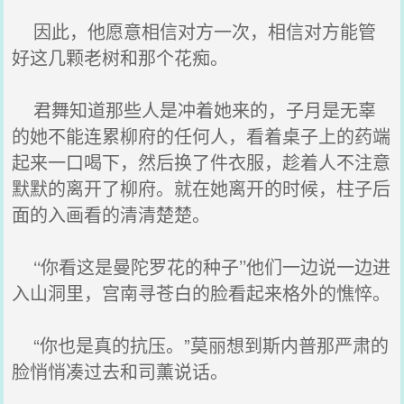
因此，他愿意相信对方一次，相信对方能管
好这几颗老树和那个花痴。
君舞知道那些人是冲着她来的，子月是无辜
的她不能连累柳府的任何人，看着桌子上的药端
起来一口喝下，然后换了件衣服，趁着人不注意
默默的离开了柳府。就在她离开的时候，柱子后
面的入画看的清清楚楚。
‘‘你看这是曼陀罗花的种子’’他们一边说一边进
入山洞里，宫南寻苍白的脸看起来格外的憔悴。
“你也是真的抗压。”莫丽想到斯内普那严肃的
脸悄悄凑过去和司薰说话。