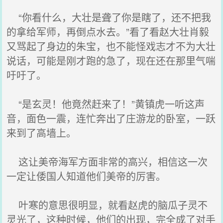
“你看什么，大壮是聋了你是瞎了，还不把我
的拿给军师，再倒点水去。”看了看赵大壮肖毅
又骂起了身边的朱宝，也不能怪戏志才不为大壮
说话，可能是刚才跑的急了，现在还在那里气喘
吁吁了。
“是玄灵！他竟然赶来了！”黄镇虎一听这声
音，面色一震，连忙奔出了庄游龙的卧室，一跃
来到了高墙上。
这让美帝海军方面非常的高兴，相信这一次
一定让倭国人知道他们美帝的厉害。
叶寒的意思很明显，就看赵虎的脑瓜子灵不
灵光了，这种时候，他们的出现，完全成了对手