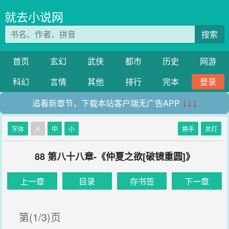
就去小说网
搜索
首页
玄幻
武侠
都市
历史
网游
科幻
言情
其他
排行
完本
登录
追看新章节，下载本站客户端无广告APP
↓↓↓
字体
大
中
小
换手
关灯
88 第八十八章-《仲夏之欲[破镜重圆]》
上一章
目录
存书签
下一章
第(1/3)页