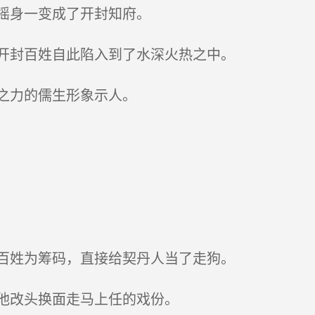
摇身一变成了开封知府。
开封百姓自此陷入到了水深火热之中。
之力的儒生形象示人。
百姓为筹码，直接给契丹人当了走狗。
他改头换面走马上任的戏份。