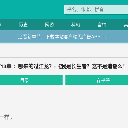
市
历史
网游
科幻
言情
追看新章节，下载本站客户端无广告APP
↓↓↓
第13章 ：哪来的过江龙？-《我是长生者？这不是造谣么！
目录
存书签
一样。