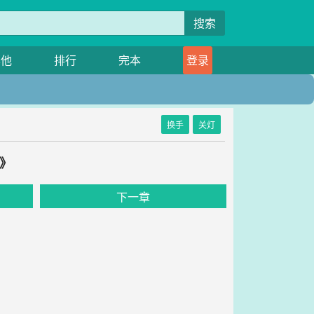
搜索
其他
排行
完本
登录
换手
关灯
》
下一章