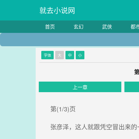
就去小说网
首页
玄幻
武侠
都
字体
大
中
小
上一章
第(1/3)页
张彦泽，这人就跟凭空冒出来的