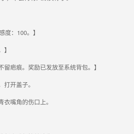
度：100。】
。】
不留疤痕。奖励已发放至系统背包。】
，打开盖子。
青衣嘴角的伤口上。