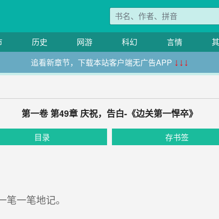
市
历史
网游
科幻
言情
追看新章节，下载本站客户端无广告APP
↓↓↓
第一卷 第49章 庆祝，告白-《边关第一悍卒》
目录
存书签
一笔一笔地记。