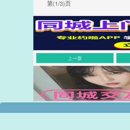
第(1/3)页
上一章
.
.