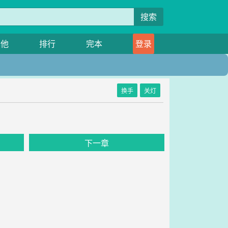
搜索
其他
排行
完本
登录
换手
关灯
下一章