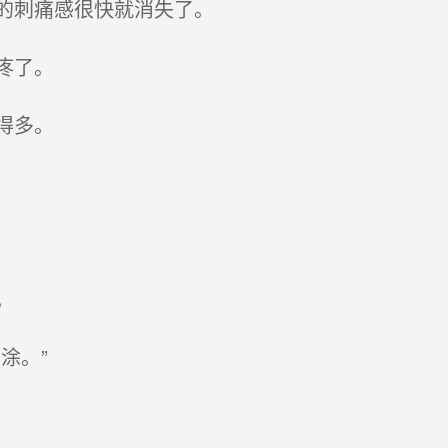
的刺痛感很快就消失了。
疼了。
得多。
。
涂。”