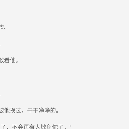
衣。
。
敢看他。
。
被他换过，干干净净的。
了，不会再有人欺负你了。”