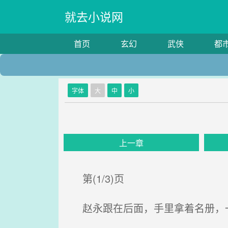
就去小说网
首页
玄幻
武侠
都
字体
大
中
小
上一章
第(1/3)页
赵永跟在后面，手里拿着名册，