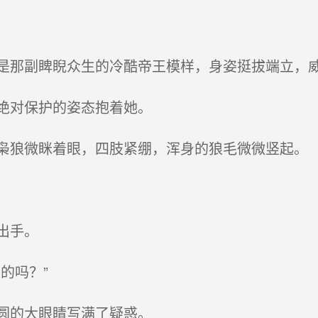
那副睥睨众生的冷酷帝王模样，身姿挺拔端立，威
绝对保护的姿态抱着她。
狼微眯着眼，四肢紧绷，浑身的狼毛微微竖起。
出手。
的吗？”
圆的大眼睛写满了疑惑。