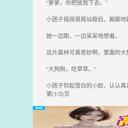
“爹爹，你把放我下去。”
小团子摇摇晃晃站稳后，颠颠地跑
她一边跑，一边呆呆地想着。
这片森林可真奇妙啊，里面的大
“大狗狗，吃草草。”
小团子仰起雪白的小脸，认认真真
第(1/3)页