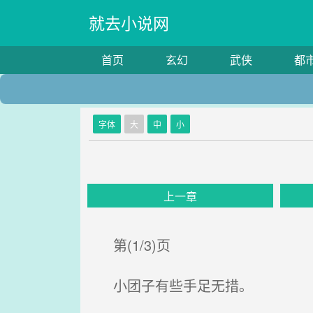
就去小说网
首页
玄幻
武侠
都
字体
大
中
小
上一章
第(1/3)页
小团子有些手足无措。