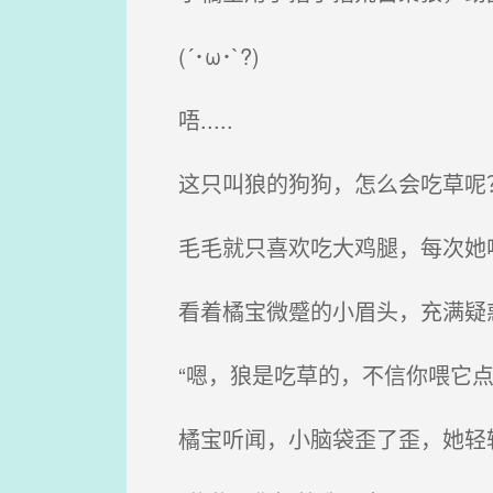
(´･ω･`?)
唔.....
这只叫狼的狗狗，怎么会吃草呢
毛毛就只喜欢吃大鸡腿，每次她喂
看着橘宝微蹙的小眉头，充满疑
“嗯，狼是吃草的，不信你喂它点
橘宝听闻，小脑袋歪了歪，她轻