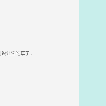
别说让它吃草了。