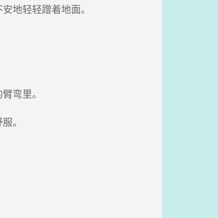
不安地轻轻蹭着地面。
的臂弯里。
舒服。