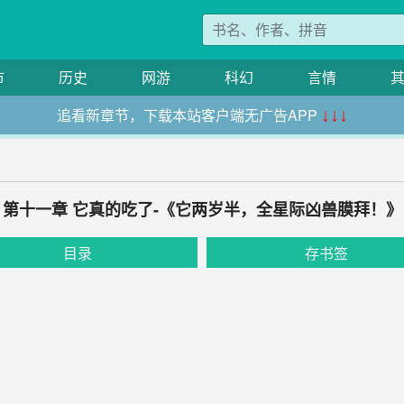
市
历史
网游
科幻
言情
追看新章节，下载本站客户端无广告APP
↓↓↓
第十一章 它真的吃了-《它两岁半，全星际凶兽膜拜！》
目录
存书签