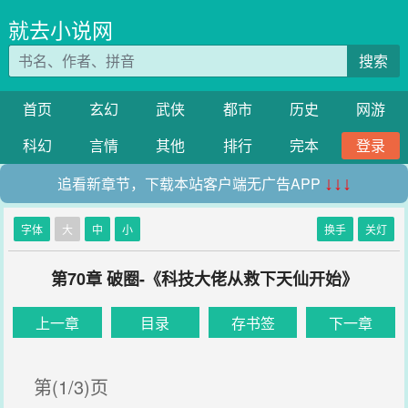
就去小说网
搜索
首页
玄幻
武侠
都市
历史
网游
科幻
言情
其他
排行
完本
登录
追看新章节，下载本站客户端无广告APP
↓↓↓
字体
大
中
小
换手
关灯
第70章 破圈-《科技大佬从救下天仙开始》
上一章
目录
存书签
下一章
第(1/3)页