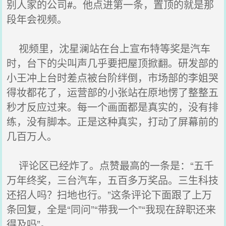
别人家的公司#。他点进第一条，置顶的就是那
段年会视频。
视频里，沈星澜站在台上宣布特等奖是汽车
时，台下的尖叫声几乎要把屋顶掀翻。研发部的
小王冲上台时差点被台阶绊倒，市场部的李姐哭
得妆都花了，运营部的小张站在原地愣了整整五
秒才反应过来。每一个画面都是真实的，没有排
练，没有脚本。正是这种真实，打动了屏幕前的
几百万人。
评论区已经炸了。点赞最高的一条是：“五千
万年终奖，三台汽车，五百多万奖品。三生科技
还招人吗？扫地也行。”这条评论下面跟了上万
条回复，全是“同问”“带我一个”“我现在辞职还来
得及吗”。