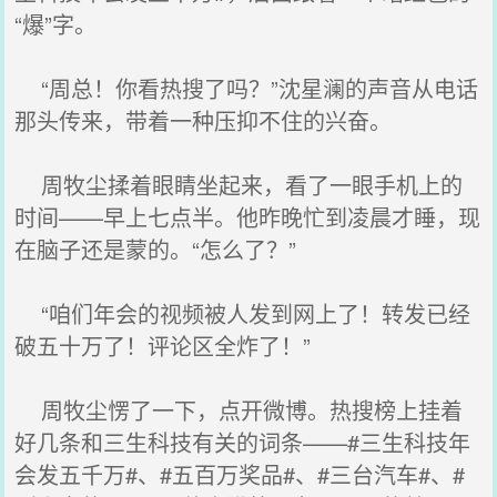
“爆”字。
“周总！你看热搜了吗？”沈星澜的声音从电话
那头传来，带着一种压抑不住的兴奋。
周牧尘揉着眼睛坐起来，看了一眼手机上的
时间——早上七点半。他昨晚忙到凌晨才睡，现
在脑子还是蒙的。“怎么了？”
“咱们年会的视频被人发到网上了！转发已经
破五十万了！评论区全炸了！”
周牧尘愣了一下，点开微博。热搜榜上挂着
好几条和三生科技有关的词条——#三生科技年
会发五千万#、#五百万奖品#、#三台汽车#、#