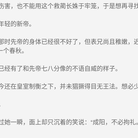
害，也不能用这个救蔺长姝于牢笼，于是想再寻
年轻的新帝。
时先帝的身体已经很不好了，但表兄尚且稚嫩，迟
一个春秋。
已经有了和先帝七八分像的不语自威的样子。
还在皇室制衡之下，并未猖獗得目无王法。想必
。
她一瞬，面上却只沉着的笑说：“成阳，不必拘礼。