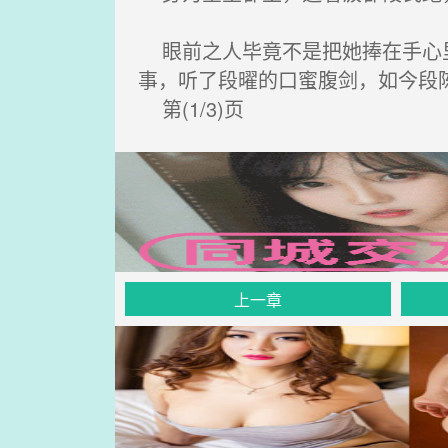
眼前之人毕竟不是把她捧在手心里
事，听了段曜的口蜜腹剑，如今段
第(1/3)页
上一章