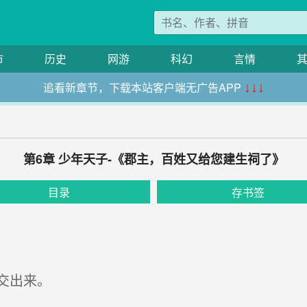
市
历史
网游
科幻
言情
追看新章节，下载本站客户端无广告APP
↓↓↓
第6章 少年天子-《郡主，百姓又给您建生祠了》
目录
存书签
交出来。