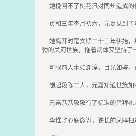
她挽回不了桃花汛对同州造成的伤
贞和三年杏月初六，元嘉见到了
她离开时是文顺二十三年伊始，那
勃的关河世族，拖着病体又坚持了
可眼前人坐如渊渟，目光如鉴，
想起段陈二人，元嘉知道世族如今
元嘉恭恭敬敬行了标准的肃拜礼
李惟乾心底微讶，狭长的凤眸扫过