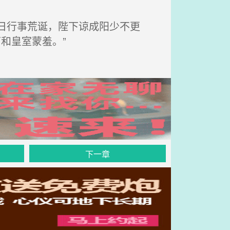
日行事荒诞，陛下谅成阳少不更
和皇室蒙羞。”
下一章