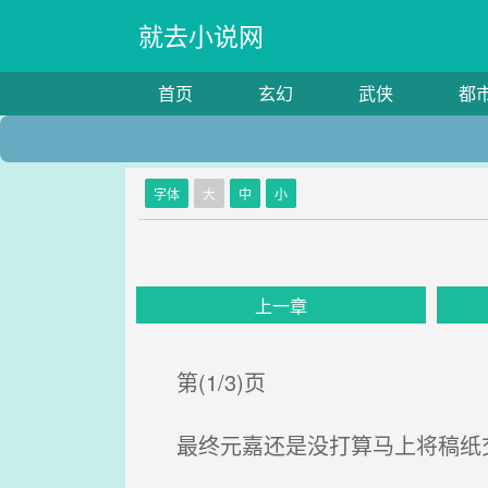
就去小说网
首页
玄幻
武侠
都
字体
大
中
小
上一章
第(1/3)页
最终元嘉还是没打算马上将稿纸