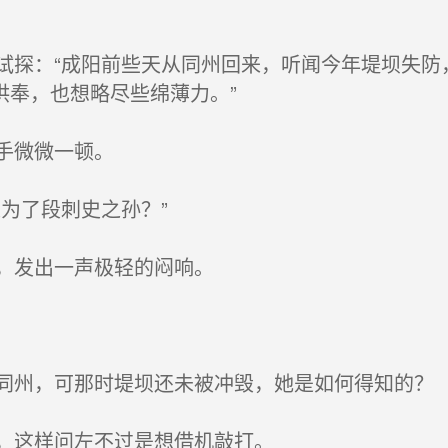
探：“成阳前些天从同州回来，听闻今年堤坝失防
供奉，也想略尽些绵薄力。”
手微微一顿。
为了段刺史之孙？”
，发出一声极轻的闷响。
州，可那时堤坝还未被冲毁，她是如何得知的？
，这样问左不过是想借机敲打。