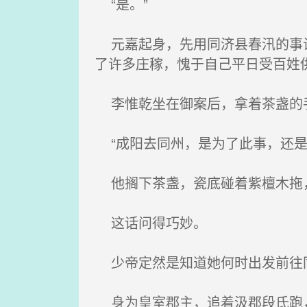
“是。”
元嘉起身，先用同济县春汛的事试
了许多庄稼，愧于自己平日受百姓
李惟乾坐在御案后，拿着茶盏的
“成阳去同州，是为了此事，还是
他搁下茶盏，瓷底碰着紫檀木拖
这话问得巧妙。
少帝定然是知道她何时出发前往同
身为皇室郡主，追着汲郡段氏跑