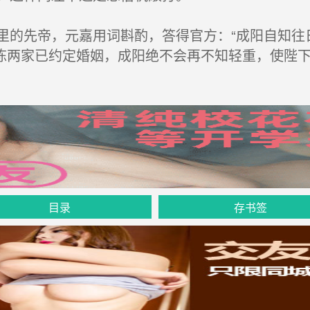
的先帝，元嘉用词斟酌，答得官方：“成阳自知往
陈两家已约定婚姻，成阳绝不会再不知轻重，使陛下
目录
存书签