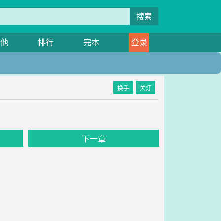
搜索
其他
排行
完本
登录
换手
关灯
下一章