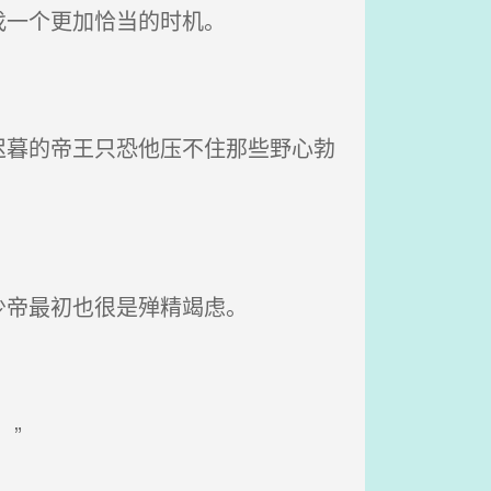
找一个更加恰当的时机。
暮的帝王只恐他压不住那些野心勃
少帝最初也很是殚精竭虑。
”