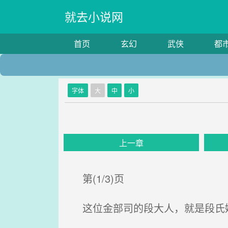
就去小说网
首页
玄幻
武侠
都
字体
大
中
小
上一章
第(1/3)页
这位金部司的段大人，就是段氏