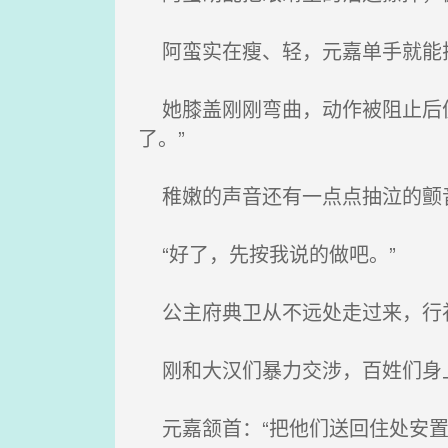
阿蛮实在瘦、轻，元嘉单手就能
她膝盖刚刚弯曲，动作被阻止后便
了。”
稚嫩的声音还有一点点抽泣的颤
“好了，先按我说的做吧。”
公主府典卫从不远处走过来，行礼
刚和大汉们暴力交涉，百姓们身
元嘉颔首：“把他们送回住处安置