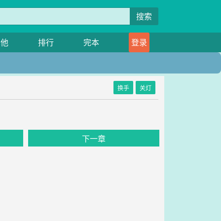
搜索
其他
排行
完本
登录
换手
关灯
下一章