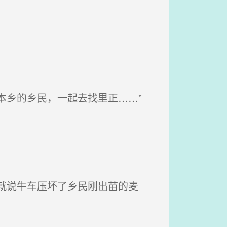
本乡的乡民，一起去找里正……”
就说牛车压坏了乡民刚出苗的麦