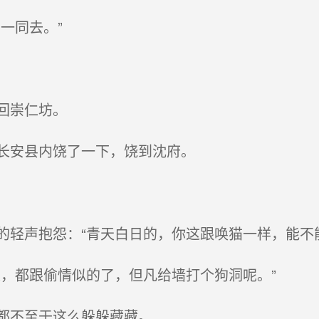
一同去。”
回崇仁坊。
长安县内饶了一下，饶到沈府。
轻声抱怨：“青天白日的，你这跟唤猫一样，能不能
，都跟偷情似的了，但凡给墙打个狗洞呢。”
都不至于这么躲躲藏藏。