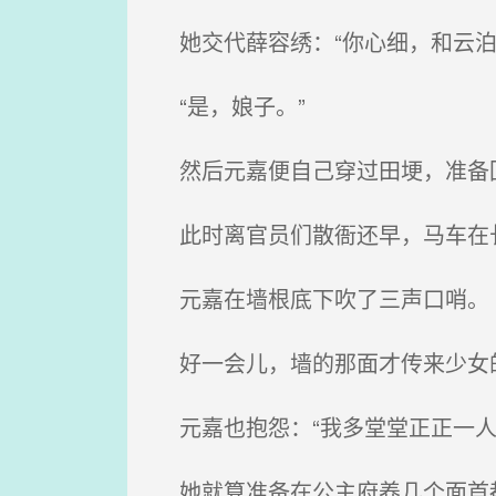
她交代薛容绣：“你心细，和云泊
“是，娘子。”
然后元嘉便自己穿过田埂，准备
此时离官员们散衙还早，马车在
元嘉在墙根底下吹了三声口哨。
好一会儿，墙的那面才传来少女的
元嘉也抱怨：“我多堂堂正正一人
她就算准备在公主府养几个面首