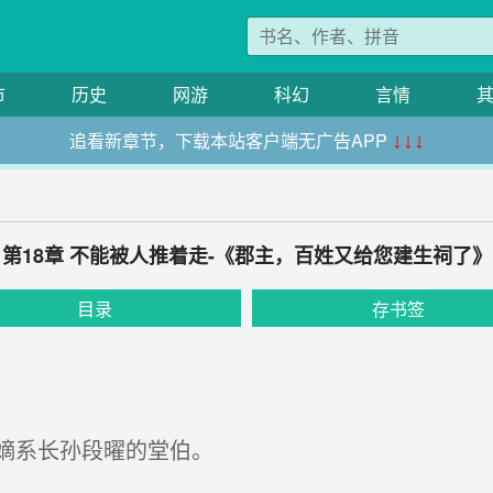
市
历史
网游
科幻
言情
追看新章节，下载本站客户端无广告APP
↓↓↓
第18章 不能被人推着走-《郡主，百姓又给您建生祠了》
目录
存书签
嫡系长孙段曜的堂伯。