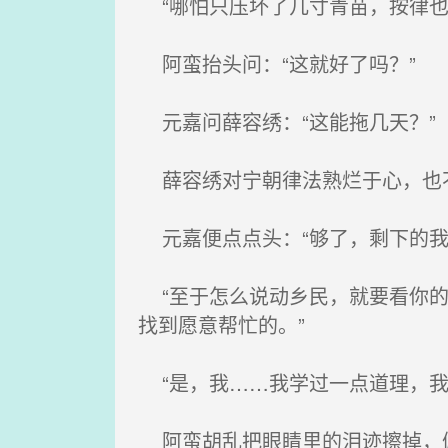
“哪怕只压坏了几寸青苗，按律也
阿蛮抬头问：“这就好了吗？”
元嘉问薛容绣：“这能拖几天？”
薛容绣对宁朝律法熟烂于心，也不
元嘉便点点头：“够了，剩下的我
“至于怎么说动乡民，就要看你的
找到愿意帮忙的。”
“是，我……我学过一点道理，我
阿蛮胡乱把眼睛里的泪迹擦掉，