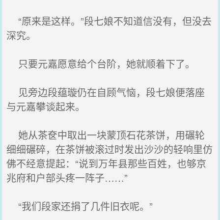
“原来是这样。”段七娘不知道信没有，但没去
深究。
只要元嘉愿意给个台阶，她就顺着下了。
见旁边段蕴璇仍在自顾气恼，段七娘便落座
与元嘉攀谈起来。
她从茶奁中取出一块蒙顶石花茶饼，用碾轮
细细碾碎，在茶饼被滚过时发出沙沙的轻响里仿
佛不经意提起：“说到万年县那些百姓，也够京
兆府和户部头疼一阵子……”
“我们段家还捐了几件旧衣呢。”