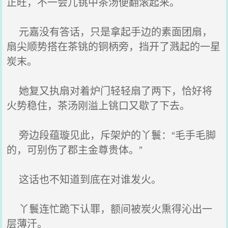
正旺，不一会儿铫中茶汤便翻滚起来。
元嘉没有答话，只是拿起手边的素面团扇，
扇尖顺势搭在茶铫的铜柄旁，挡开了溅起的一星
炭末。
她复又执扇对着炉门轻轻扇了两下，恰好将
火势稳住，茶汤刚溢上铫口又歇了下去。
旁边段蕴璇见此，斥架炉的丫鬟：“毛手毛脚
的，可别伤了郡主金尊贵体。”
这话也不知道到底在对谁发火。
丫鬟连忙跪下认罪，额间被炭火熏得沁出一
层薄汗。