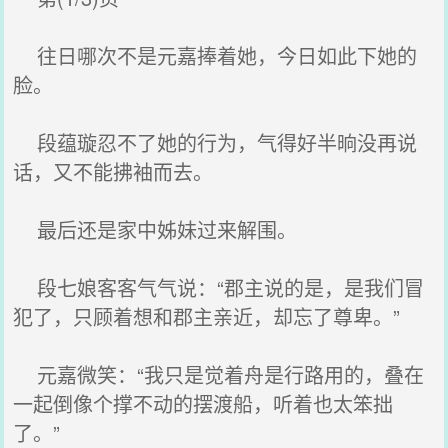
往日哪次不是元嘉捧着她，今日如此下她的
脸。
段蕴璇忍不了她的行为，气得好半晌没再说
话，又不能拂袖而去。
最后还是家中姊妹过来解围。
段七娘客客气气说：“郡主说的是，是我们冒
犯了，只顾着想和郡主亲近，却忘了尊卑。”
元嘉微笑：“我只是觉着舟是行路用的，叠在
一起倒像个撑不动的摆渡船，听着也太笨拙
了。”