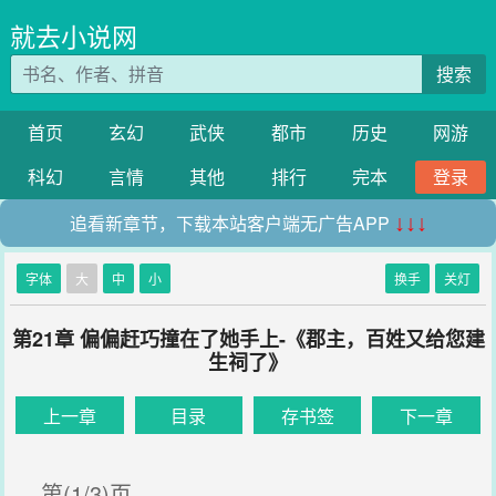
就去小说网
搜索
首页
玄幻
武侠
都市
历史
网游
科幻
言情
其他
排行
完本
登录
追看新章节，下载本站客户端无广告APP
↓↓↓
字体
大
中
小
换手
关灯
第21章 偏偏赶巧撞在了她手上-《郡主，百姓又给您建
生祠了》
上一章
目录
存书签
下一章
第(1/3)页