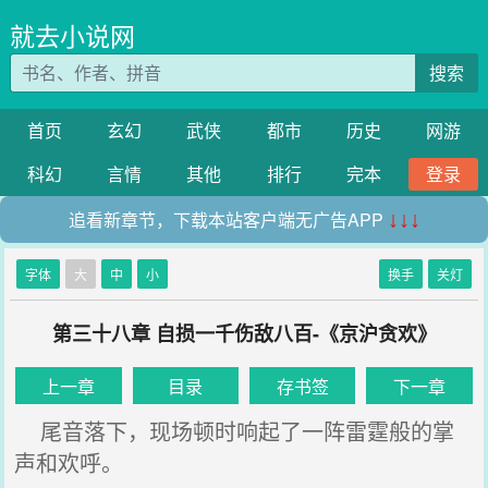
就去小说网
搜索
首页
玄幻
武侠
都市
历史
网游
科幻
言情
其他
排行
完本
登录
追看新章节，下载本站客户端无广告APP
↓↓↓
字体
大
中
小
换手
关灯
第三十八章 自损一千伤敌八百-《京沪贪欢》
上一章
目录
存书签
下一章
尾音落下，现场顿时响起了一阵雷霆般的掌
声和欢呼。