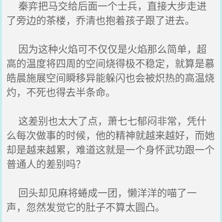
秦弈把马交给后面一个士兵，直接大步走进
了旁边的茶楼，乔清也抱着孩子跟了进去。
因为这种火焰可不仅仅是火焰那么简单，超
高的温度将四周的空间烧得极不稳定，就算是慕
皓晨施展空间瞬移异能躲闪也会被炽热的高温烧
灼，不死也得去半条命。
这差别也太大了点，萧七七郁闷非常，凭什
么每次做事的时候，他的精神就越来越好，而她
却是越来越累，难道这就是一个身怀武功跟一个
普通人的差别吗？
回头却见麻将蜷成一团，懒洋洋的喵了一
声，忽然发觉它的肚子不算太圆凸。