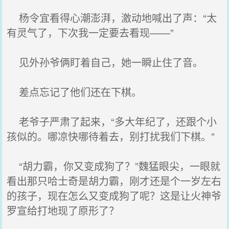
杨令宜看得心潮澎湃，激动地喊出了声：“太
有灵气了，下次我一定要去看现——”
见外孙爷俩盯着自己，她一瞬止住了音。
差点忘记了他们还在下棋。
老爷子严肃了起来，“多大年纪了，还跟个小
孩似的。哪凉快哪待着去，别打扰我们下棋。”
“胡力霸，你又变成狗了？”魏猛眼尖，一眼就
看出那只哈士奇是胡力霸，刚才还是个一岁左右
的孩子，现在怎么又变成狗了呢？这是让火神爷
罗宣给打地现了原形了？