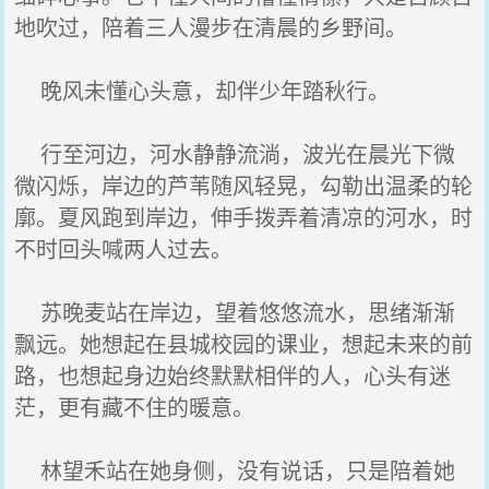
地吹过，陪着三人漫步在清晨的乡野间。
晚风未懂心头意，却伴少年踏秋行。
行至河边，河水静静流淌，波光在晨光下微
微闪烁，岸边的芦苇随风轻晃，勾勒出温柔的轮
廓。夏风跑到岸边，伸手拨弄着清凉的河水，时
不时回头喊两人过去。
苏晚麦站在岸边，望着悠悠流水，思绪渐渐
飘远。她想起在县城校园的课业，想起未来的前
路，也想起身边始终默默相伴的人，心头有迷
茫，更有藏不住的暖意。
林望禾站在她身侧，没有说话，只是陪着她