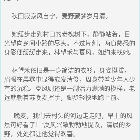
秋田寂寂风自宁，麦野藏梦岁月清。
她缓步走到村口的老槐树下，静静站着，目
光望向乡间小路的尽头。不过片刻，两道熟悉的
身影便缓缓走来，林望禾与夏风，如约来找她。
林望禾依旧是一身简洁的衣衫，身姿挺拔，
眉眼在晨雾中显得愈发清俊，周身带着少年人少
有的沉稳。夏风则还是一副活力满满的模样，老
远就朝着苏晚麦挥手，脚步轻快地跑上前。
“晚麦，我们去村头的河边走走吧，早上的风
景可好看了！”夏风兴致勃勃地提议，清晨的乡
野，处处都让他觉得欢喜。