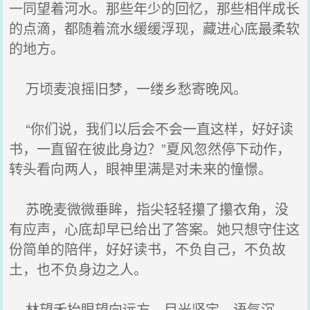
一同望着河水。那些年少的回忆，那些相伴成长
的点滴，都随着流水缓缓浮现，藏进心底最柔软
的地方。
万顷麦浪摇旧梦，一缕乡愁寄晚风。
“你们说，我们以后会不会一直这样，好好读
书，一直留在彼此身边？”夏风忽然停下动作，
转头看向两人，眼神里满是对未来的憧憬。
苏晚麦微微垂眸，指尖轻轻攥了攥衣角，没
有应声，心底却早已给出了答案。她只想守住这
份简单的陪伴，好好读书，不负自己，不负故
土，也不负身边之人。
林望禾抬眼望向远方，目光坚定，语气沉