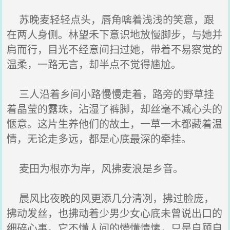
苏晚麦轻轻点头，唇角噙着浅浅的笑意，跟
在两人身侧。林望禾下意识地放慢脚步，与她并
肩而行，目光不经意间扫过她，带着不易察觉的
温柔，一路无言，却半点不觉得尴尬。
三人沿着乡间小路慢慢走着，路旁的野草挂
着晶莹的露珠，沾湿了裤脚，却丝毫不减心头的
惬意。这片生养他们的故土，一草一木都藏着温
情，无论走多远，都是心底最深的牵挂。
麦田为根亦为岸，风拂麦浪是乡音。
晨风比夜晚的风更添几分清冽，拂过脸庞，
拂动发丝，也拂动着少男少女心底未曾说出口的
细碎心事。它不懂人间的懵懂情愫，只是自顾自