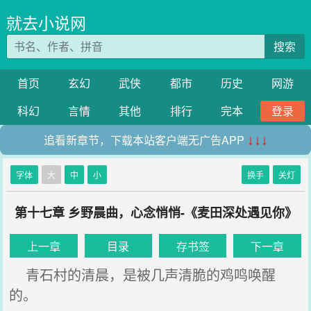
就去小说网
搜索
首页
玄幻
武侠
都市
历史
网游
科幻
言情
其他
排行
完本
登录
追看新章节，下载本站客户端无广告APP
↓↓↓
字体
大
中
小
换手
关灯
第十七章 乡野晨曲，心念悄悄-《麦田深处遇见你》
上一章
目录
存书签
下一章
青石村的清晨，是被几声清脆的鸡鸣唤醒
的。