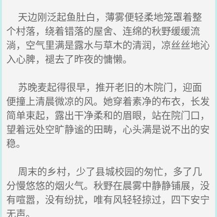
天边刚泛起鱼肚白，薄雾便轻柔地笼罩着整
个村落，绕着错落的屋舍、连绵的秋野缓缓流
淌，空气里满是露水与草木的清润，凉丝丝地沁
入心脾，褪去了昨夜的慵懒。
苏晚麦起得很早，推开老旧的木院门，迎面
便撞上清晨微凉的风。她穿着素净的布衣，长发
简单束起，露出干净柔和的眉眼，站在院门口，
望着远处空旷静谧的田畴，心头满是说不出的安
稳。
周末的乡村，少了县城校园的匆忙，多了几
分慢悠悠的烟火气。秋野在晨雾中静静铺展，没
有喧嚣，没有纷扰，唯有风轻轻掠过，四下安宁
无声。