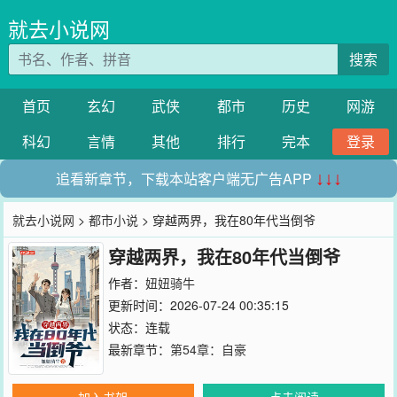
就去小说网
搜索
首页
玄幻
武侠
都市
历史
网游
科幻
言情
其他
排行
完本
登录
追看新章节，下载本站客户端无广告APP
↓↓↓
就去小说网
>
都市小说
> 穿越两界，我在80年代当倒爷
穿越两界，我在80年代当倒爷
作者：
妞妞骑牛
更新时间：2026-07-24 00:35:15
状态：连载
最新章节：
第54章：自豪
加入书架
点击阅读