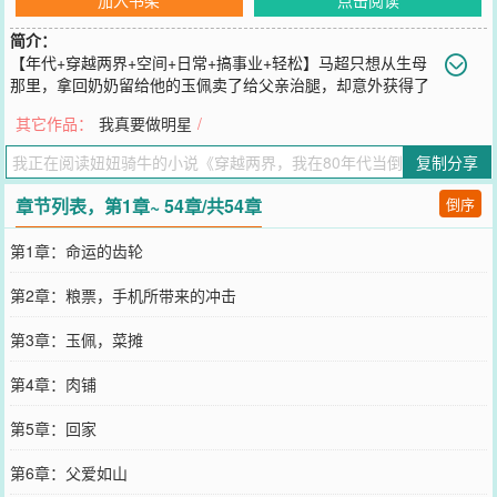
简介：
【年代+穿越两界+空间+日常+搞事业+轻松】马超只想从生母
那里，拿回奶奶留给他的玉佩卖了给父亲治腿，却意外获得了
80年代和2025年来回穿梭的能力。2025年各地战火纷飞，只有华夏
其它作品：
我真要做明星
/
不动如山。这里富强，民主，文明，和谐，自由，是世界工厂，是第
二大经济体，是工业强国。80年代的华夏工业落后，但食品，蔬菜，
复制分享
水果纯天然无污染，没有那些科技与狠活。……马超发现自己能穿梭
在两个时空之间。他把现代的服装，手表，彩电，冰箱带回那个工业
章节列表，第1章~ 54章/共54章
倒序
品匮乏年代。又把80年代纯绿色天然的水果，蔬菜，食品带回到现
代。马超在两个时空赚的盆满钵满。他发誓，要让那个为他遮风挡雨
第1章：命运的齿轮
的男人过的幸福，还要全家人过上好日子。最重要的是，他要让80年
代华夏弯道超车，提前进入工业时代，走向世界之巅。让那些看不起
第2章：粮票，手机所带来的冲击
华夏的外国人好看看，什么叫回归历史原有地位，什么才是真正的文
明大国。……
第3章：玉佩，菜摊
您要是觉得《
穿越两界，我在80年代当倒爷
》还不错的话请不要忘记
向您QQ群和微博微信里的朋友推荐哦！
第4章：肉铺
第5章：回家
第6章：父爱如山