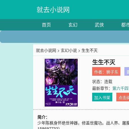
就去小说网
首页
玄幻
武侠
都
就去小说网
>
玄幻小说
> 生生不灭
生生不灭
作者：
狮子东
更
状态：连载
最新章节：
第六千四
加入书架
点击
简介：
少年陈枫身怀绝世神器，修盖世魔功。战人界、屠
158697732）