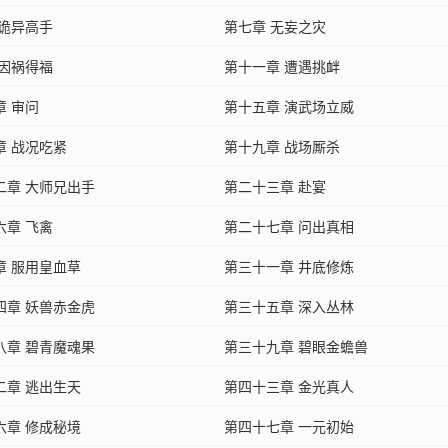
 诡异高手
第七章 无妄之灾
 因祸得福
第十一章 遭遇挑衅
章 审问
第十五章 演武场立威
章 战况吃紧
第十九章 战场厮杀
二章 大师兄出手
第二十三章 赴宴
六章 飞禽
第二十七章 问出真相
章 服用皇血草
第三十一章 井底修炼
四章 妖兽赤金虎
第三十五章 深入丛林
八章 碧青魔魂果
第三十九章 碧眼金蟾兽
二章 逃出生天
第四十三章 金光真人
六章 修成秘境
第四十七章 一元初始