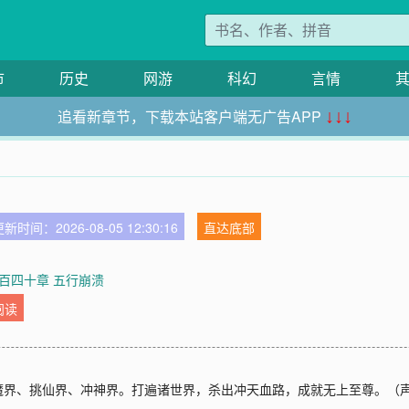
市
历史
网游
科幻
言情
追看新章节，下载本站客户端无广告APP
↓↓↓
新时间：2026-08-05 12:30:16
直达底部
百四十章 五行崩溃
阅读
魔界、挑仙界、冲神界。打遍诸世界，杀出冲天血路，成就无上至尊。（