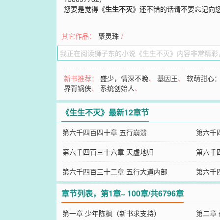
您要是觉得《
生生不灭
》还不错的话请不要忘记向
其它作品：
聚灵珠
/
新书推荐：
盛少，情深不晚
、
基因王
、
软萌甜心：
界背锅侠
、
系统创始人
、
《生生不灭》最新12章节
第六千四百四十章 五行崩溃
第六千
第六千四百三十六章 天虚地归
第六千
第六千四百三十二章 五行大道内部
第六千
章节列表，第1章~ 100章/共6796章
第一章 少年陈枫（新书求支持）
第二章