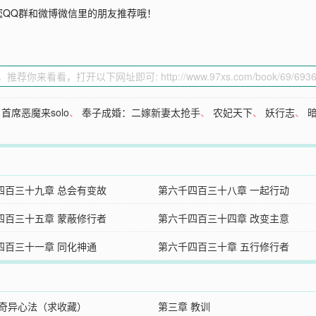
您QQ群和微博微信里的朋友推荐哦！
首席恶魔来solo
、
奉子成婚：二嫁新妻太抢手
、
农妃天下
、
妖行志
、
四百三十九章 总会有变故
第六千四百三十八章 一起行动
四百三十五章 蒙蔽修行者
第六千四百三十四章 改变主意
四百三十一章 同化神通
第六千四百三十章 五行修行者
 奇异心法（求收藏）
第三章 教训