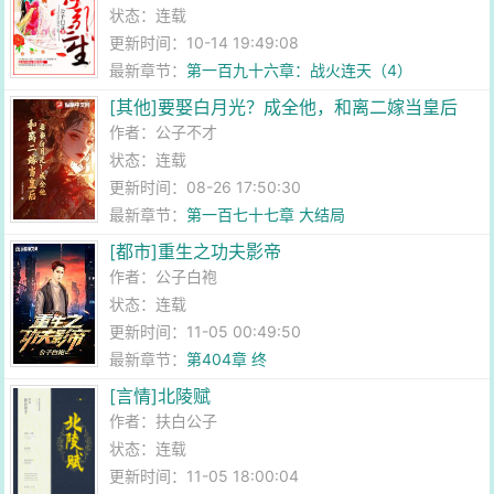
状态：连载
更新时间：10-14 19:49:08
最新章节：
第一百九十六章：战火连天（4）
[其他]要娶白月光？成全他，和离二嫁当皇后
作者：
公子不才
状态：连载
更新时间：08-26 17:50:30
最新章节：
第一百七十七章 大结局
[都市]重生之功夫影帝
作者：
公子白袍
状态：连载
更新时间：11-05 00:49:50
最新章节：
第404章 终
[言情]北陵赋
作者：
扶白公子
状态：连载
更新时间：11-05 18:00:04