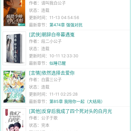
作者：
请叫我白公子
状态：连载
更新时间：11-13 04:54:56
最新章节：
第474章 强强对抗
[武侠]朝辞白帝暮遇嵬
作者：
段二小公子
状态：连载
更新时间：10-11 12:33:30
最新章节：
似睡已醒
[言情]依然选择去爱你
作者：
白露三公子
状态：连载
更新时间：11-11 02:25:28
最新章节：
第85章 我陪你一起（大结局）
[其他]反穿后我成了四个死对头的白月光
作者：
公子于歌
状态：完本