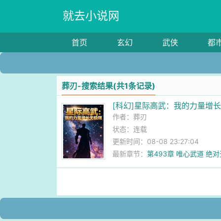
就去小说网
首页
玄幻
武侠
都
葬刃-搜索结果(共1条记录)
[科幻]星际高武：我的力量增
作者：
葬刃
状态：连载
更新时间：08-08 23:27:04
最新章节：
第493章 唯心武道 绝