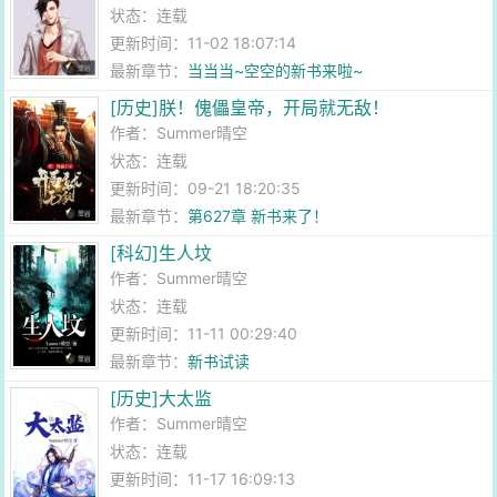
状态：连载
更新时间：11-02 18:07:14
最新章节：
当当当~空空的新书来啦~
[历史]朕！傀儡皇帝，开局就无敌！
作者：
Summer晴空
状态：连载
更新时间：09-21 18:20:35
最新章节：
第627章 新书来了！
[科幻]生人坟
作者：
Summer晴空
状态：连载
更新时间：11-11 00:29:40
最新章节：
新书试读
[历史]大太监
作者：
Summer晴空
状态：连载
更新时间：11-17 16:09:13