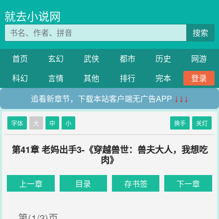
就去小说网
搜索
首页
玄幻
武侠
都市
历史
网游
科幻
言情
其他
排行
完本
登录
追看新章节，下载本站客户端无广告APP
↓↓↓
字体
大
中
小
换手
关灯
第41章 老妈出手3-《穿越兽世：兽夫大人，我想吃
肉》
上一章
目录
存书签
下一章
第(1/3)页