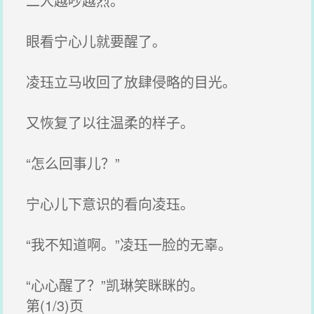
二人越吵越烈。
眼看宁心儿就要醒了。
凌珏立马收回了放肆侵略的目光。
又恢复了以往温柔的样子。
“怎么回事儿？”
宁心儿下意识的看向凌珏。
“我不知道啊。”凌珏一脸的无辜。
“心心醒了？”凯琳笑眯眯的。
第(1/3)页