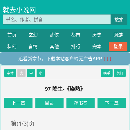
就去小说网
搜索
首页
玄幻
武侠
都市
历史
网游
科幻
言情
其他
排行
完本
登录
追看新章节，下载本站客户端无广告APP
↓↓↓
字体
大
中
小
换手
关灯
97 降生-《染熟》
上一章
目录
存书签
下一章
第(1/3)页