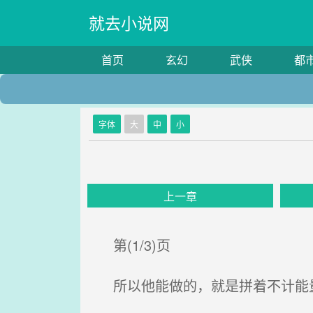
就去小说网
首页
玄幻
武侠
都
字体
大
中
小
上一章
第(1/3)页
所以他能做的，就是拼着不计能量