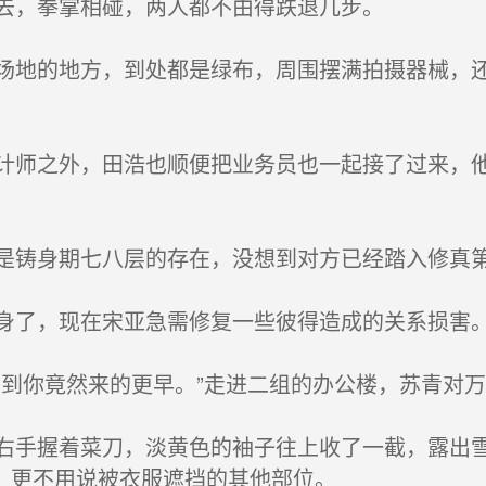
去，拳掌相碰，两人都不由得跌退几步。
地的地方，到处都是绿布，周围摆满拍摄器械，还
师之外，田浩也顺便把业务员也一起接了过来，他
铸身期七八层的存在，没想到对方已经踏入修真
了，现在宋亚急需修复一些彼得造成的关系损害
到你竟然来的更早。”走进二组的办公楼，苏青对万
手握着菜刀，淡黄色的袖子往上收了一截，露出雪
，更不用说被衣服遮挡的其他部位。