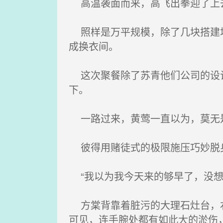
高温袭面而来，高飞出拳迎了上
照样是万平规模，除了几块搭建场
成换衣间。
这次聚餐除了苏青他们公司的设计
下。
一路过来，黄莺一直以为，莫无是
彼得用赌徒式的极限施压巧妙脱身
“我以为我今天来的够早了，没想
方棠背靠着脏污的大理石灶台，右
可见，连手腕处都有如此大的淤伤