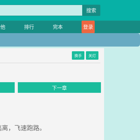
搜索
其他
排行
完本
登录
换手
关灯
下一章
逃离，飞速跑路。