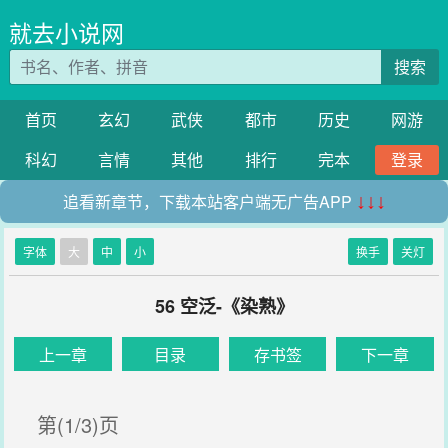
就去小说网
搜索
首页
玄幻
武侠
都市
历史
网游
科幻
言情
其他
排行
完本
登录
追看新章节，下载本站客户端无广告APP
↓↓↓
字体
大
中
小
换手
关灯
56 空泛-《染熟》
上一章
目录
存书签
下一章
第(1/3)页