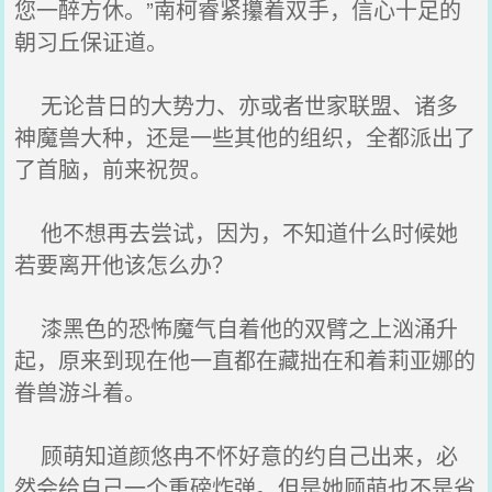
您一醉方休。”南柯睿紧攥着双手，信心十足的
朝习丘保证道。
无论昔日的大势力、亦或者世家联盟、诸多
神魔兽大种，还是一些其他的组织，全都派出了
了首脑，前来祝贺。
他不想再去尝试，因为，不知道什么时候她
若要离开他该怎么办？
漆黑色的恐怖魔气自着他的双臂之上汹涌升
起，原来到现在他一直都在藏拙在和着莉亚娜的
眷兽游斗着。
顾萌知道颜悠冉不怀好意的约自己出来，必
然会给自己一个重磅炸弹。但是她顾萌也不是省