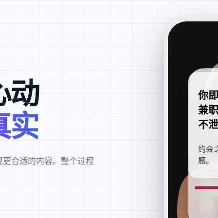
心动
你
兼
真实
不
约会
现更合适的内容。整个过程
题。