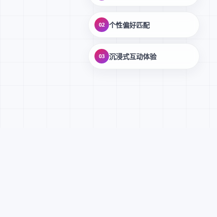
个性偏好匹配
02
沉浸式互动体验
03