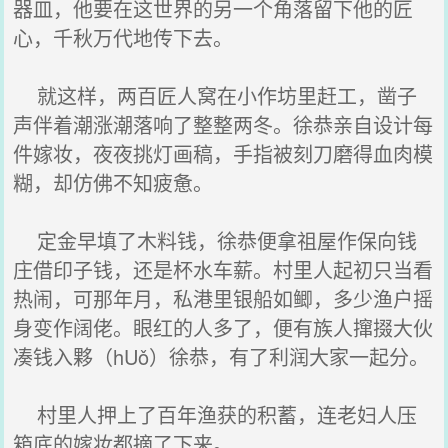
器皿，他要在这世界的另一个角落留下他的匠
心，千秋万代地传下去。
就这样，两百匠人窝在小作坊里赶工，凿子
声伴着潮涨潮落响了整整两冬。徐恭亲自设计每
件嫁妆，夜夜挑灯画稿，手指被刻刀磨得血肉模
糊，却仿佛不知疲惫。
定金早填了木料钱，徐恭便拿祖屋作保向钱
庄借印子钱，还是杯水车薪。村里人起初只当看
热闹，可那年月，私港里银船如鲫，多少渔户摇
身变作阔佬。眼红的人多了，便有族人撺掇大伙
凑钱入夥（hUǒ）徐恭，有了利润大家一起分。
村里人押上了百年渔获的积蓄，连老妇人压
箱底的嫁妆都摘了下来。