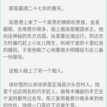
那是嘉靖二十七年的春天。
如意港上来了一个高贵的佛郎机贵族，金发
碧眼，名唤费尔南多，祖上据说是葡国亲王。他
向往神秘的东方古国，执意要出海远行，到达东
方时偏巧赶上小女儿降生，听闻宁波府十里红妆
的婚俗，于是他痴了心地要按大明婚俗为女儿备
一份嫁妆。
这痴人碰上了另一个痴人。
徐妙雪的父亲徐恭是定海县沙头岙村人，他
是个远近闻名的巧手匠人，做骨木镶嵌的手艺在
宁波府都传过名号。陈三复带着费尔南多来到他
的作坊，徐恭一口答应下这单生意。