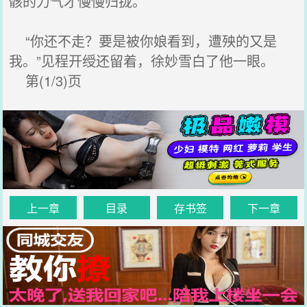
骸的力气才慢慢归拢。
“你还不走？要是被你娘看到，遭殃的又是
我。”见程开绶还留着，徐妙雪白了他一眼。
第(1/3)页
上一章
目录
存书签
下一章