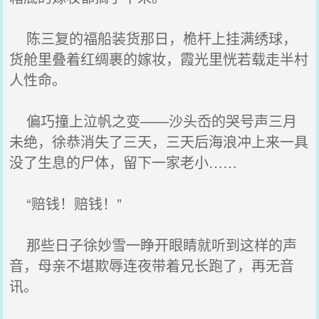
陈三复的福船装货那日，桅杆上挂满绣球，
货舱里叠着红绸裹的嫁妆，霞光里恍若载走半村
人性命。
偏巧撞上泣帆之变——沙头岙的哭号声三月
未绝，徐恭消失了三天，三天后海浪冲上来一具
没了生息的尸体，留下一家老小……
“赔钱！赔钱！”
那些日子徐妙雪一睁开眼睛就听到这样的声
音，母亲不堪欺辱连夜带着兄长跑了，再无音
讯。