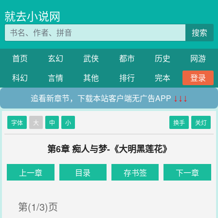
就去小说网
搜索
首页
玄幻
武侠
都市
历史
网游
科幻
言情
其他
排行
完本
登录
追看新章节，下载本站客户端无广告APP
↓↓↓
字体
大
中
小
换手
关灯
第6章 痴人与梦-《大明黑莲花》
上一章
目录
存书签
下一章
第(1/3)页