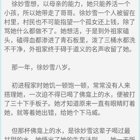
徐妙雪想，以母亲的能力，她只能养活一个
小孩，所以她带走了哥哥。徐妙雪一个人被留在
村里，村民也不可能指望一个孤女还上钱，除了
骂她什么都做不了。她想活，于是到外祖家磕
头，磕得血都渗进了青石板里，泼了三桶水都洗
不干净，外祖家终于碍于道义的名声收留了她。
那一年，徐妙雪八岁。
初进程家时她饥一顿饱一顿，常常没有人来
搭理她，一次迫不得已喝了佛龛上的水，便被打
了三十下手板子。她才知道原来一直有眼睛盯着
她，就等着她出错，给她个下马威。
但那杯佛龛上的水，是徐妙雪这辈子喝过最
甘甜的水。她悟出了她的生存法则——她一无所