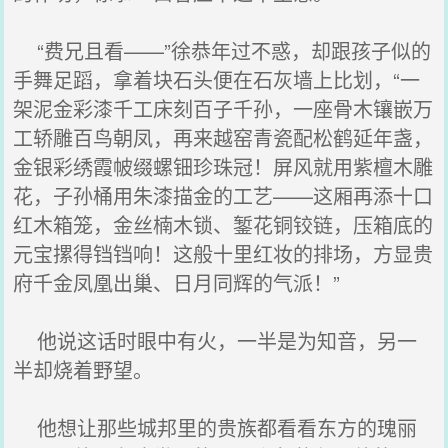
“费兄且看——”徐恭年过不惑，却跟孩子似的
手舞足蹈，拿着块石头便在石灰墙上比划，“一
架泥金彩漆千工床刻百子千孙，一座骨木镶嵌万
工轿雕百鸟朝凤，再来越窑青瓷配松鹤延年盏，
金银彩绣霞帔缀螺钿珍珠冠！屏风就用紫檀木雕
花，子孙桶用朱漆描金的工艺——这厢再添十口
红木箱笼，金丝楠木锁、錾花铜铰链，压箱底的
元宝摞得铛铛响！这般十里红妆的排场，方显贵
府千金凤凰出巢、日月同辉的气派！”
他说这话时眼中有火，一半是为知音，另一
半却烧着野望。
他想让那些城邦里的贵族都看看东方的瑰丽