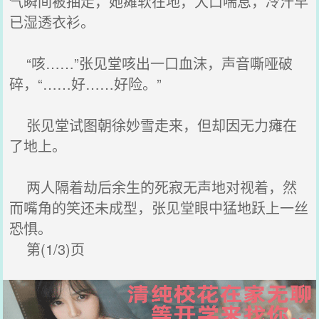
气瞬间被抽走，她瘫软在地，大口喘息，冷汗早
已湿透衣衫。
“咳……”张见堂咳出一口血沫，声音嘶哑破
碎，“……好……好险。”
张见堂试图朝徐妙雪走来，但却因无力瘫在
了地上。
两人隔着劫后余生的死寂无声地对视着，然
而嘴角的笑还未成型，张见堂眼中猛地跃上一丝
恐惧。
第(1/3)页