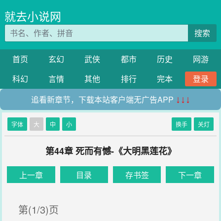
就去小说网
搜索
首页
玄幻
武侠
都市
历史
网游
科幻
言情
其他
排行
完本
登录
追看新章节，下载本站客户端无广告APP
↓↓↓
字体
大
中
小
换手
关灯
第44章 死而有憾-《大明黑莲花》
上一章
目录
存书签
下一章
第(1/3)页