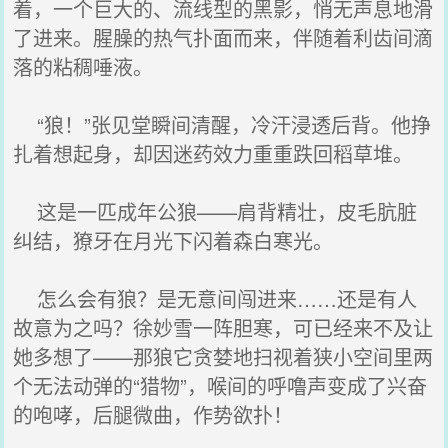
着，一个巨大的、流线型的黑影，悄无声息地滑
了进来。腥臊的热气扑面而来，伴随着利齿间滴
落的粘稠唾液。
“狼！”张见堂瞬间清醒，冷汗浸透后背。他挣
扎着想起身，却因迷药效力重重跌回稻草堆。
这是一匹成年公狼——肩背精壮，皮毛肮脏
纠结，獠牙在月光下闪着森白寒光。
怎么会有狼？是无意间闯进来……还是有人
故意为之吗？徐妙雪一阵胆寒，可已经来不及让
她多想了——那狼它贪婪地扫视着狭小空间里两
个无法动弹的“猎物”，喉间的呼噜声变成了兴奋
的咆哮，后腿微曲，作势欲扑！