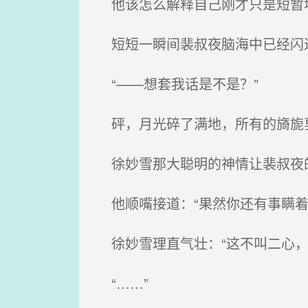
他该怎么解释自己刚才只是短暂地
短短一瞬间裴叔夜脑海中已经闪
“——想套我话是不是？”
砰，月光碎了满地，所有的旖旎
徐妙雪那大聪明的神情让裴叔夜
他顺嘴接道：“果然你还有事瞒着
徐妙雪理直气壮：“这不叫二心，
“……”