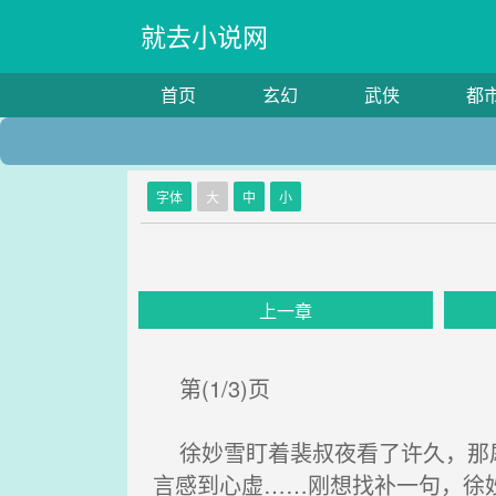
就去小说网
首页
玄幻
武侠
都
字体
大
中
小
上一章
第(1/3)页
徐妙雪盯着裴叔夜看了许久，那犀
言感到心虚……刚想找补一句，徐妙