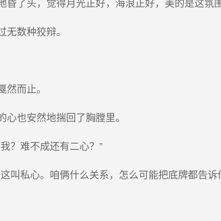
昏了头，觉得月光正好，海浪正好，美的是这氛
过无数种狡辩。
戛然而止。
的心也安然地揣回了胸膛里。
我？难不成还有二心？”
这叫私心。咱俩什么关系，怎么可能把底牌都告诉你