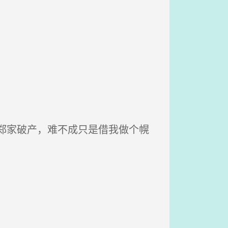
郑家破产，难不成只是借我做个幌