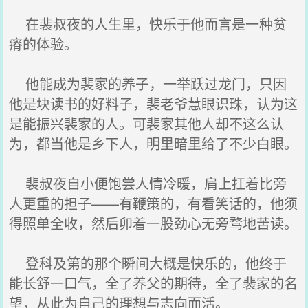
在裴叔夜的人生里，快乐于他而言是一种贫
瘠的体验。
他能成为裴家的养子，一举跃过龙门，只因
他是块读书的好料子，裴老爷慧眼识珠，认为这
是能振兴裴家的人。可裴家其他人却不这么认
为，都当他是乡下人，明里暗里给了不少白眼。
裴叔夜自小便饱尝人情冷暖，肩上扛着比旁
人更重的担子——有鞭策的，有看笑话的，他须
得照单全收，然后卯着一股劲心无旁骛地苦读。
登科及第的那个瞬间大概是快乐的，他终于
能长舒一口气，全了养父的期待，全了裴家的名
望，从此为自己的理想与志向而活。