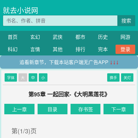
就去小说网
搜索
首页
玄幻
武侠
都市
历史
网游
科幻
言情
其他
排行
完本
登录
追看新章节，下载本站客户端无广告APP
↓↓↓
字体
大
中
小
换手
关灯
第95章 一起回家-《大明黑莲花》
上一章
目录
存书签
下一章
第(1/3)页