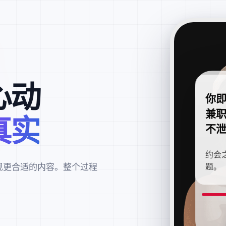
心动
你
兼
真实
不
约会
现更合适的内容。整个过程
题。