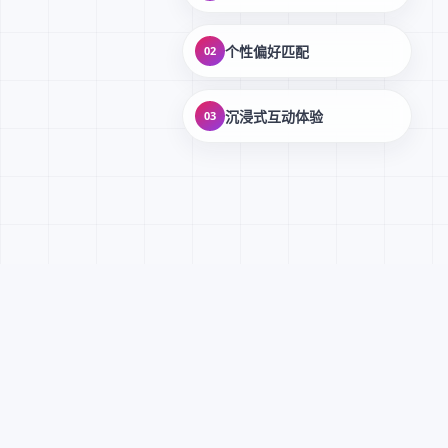
个性偏好匹配
02
沉浸式互动体验
03