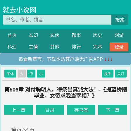
就去小说网
搜索
首页
玄幻
武侠
都市
历史
网游
科幻
言情
其他
排行
完本
登录
追看新章节，下载本站客户端无广告APP
↓↓↓
字体
大
中
小
换手
关灯
第506章 对付聪明人，得祭出真诚大法！-《提蓝桥刚
毕业，女帝求我当宰相？》
上一章
目录
存书签
下一章
第(1/3)页