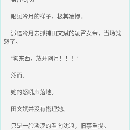
眼见冷月的样子，极其凄惨。
派遣冷月去抓捕田文斌的凌霄女帝，当场就
怒了。
“狗东西，放开阿月！！！”
然而。
她的怒吼声落地。
田文斌并没有搭理她。
只是一脸淡漠的看向沈浪，旧事重提。