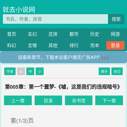
就去小说网
搜索
首页
玄幻
武侠
都市
历史
网游
科幻
言情
其他
排行
完本
登录
追看新章节，下载本站客户端无广告APP
↓↓↓
字体
大
中
小
换手
关灯
第005章：第一个噩梦-《嘘，这是我们的违规暗号》
上一章
目录
存书签
下一章
第(1/3)页