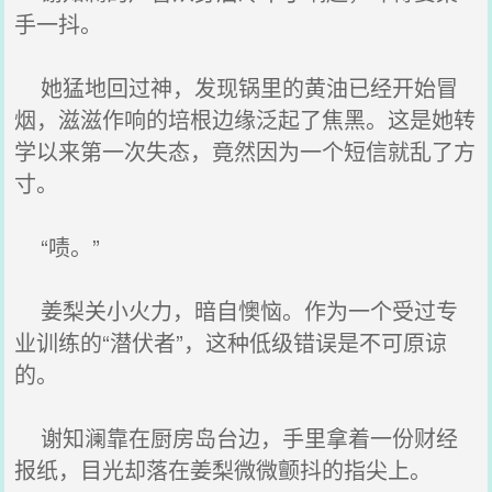
手一抖。
她猛地回过神，发现锅里的黄油已经开始冒
烟，滋滋作响的培根边缘泛起了焦黑。这是她转
学以来第一次失态，竟然因为一个短信就乱了方
寸。
“啧。”
姜梨关小火力，暗自懊恼。作为一个受过专
业训练的“潜伏者”，这种低级错误是不可原谅
的。
谢知澜靠在厨房岛台边，手里拿着一份财经
报纸，目光却落在姜梨微微颤抖的指尖上。