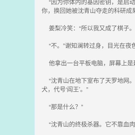
“因为你体内的基因密钥，是启动‘
你，换回她被沈青山夺走的科研成果
姜梨冷笑：“所以我又成了棋子。
“不。”谢知澜转过身，目光在夜
他拿出一台平板电脑，屏幕上是建
“沈青山在地下室布了天罗地网。
犬，代号‘阎王’。”
“那是什么？”
“沈青山的终极杀器。它不靠血肉，