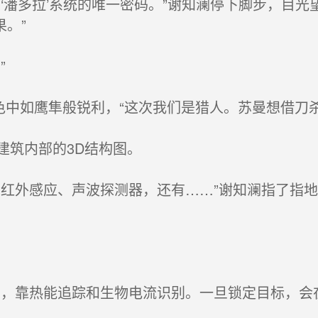
潘多拉’系统的唯一密码。”谢知澜停下脚步，目光
。”
”
色中如鹰隼般锐利，“这次我们是猎人。苏曼想借刀杀
筑内部的3D结构图。
红外感应、声波探测器，还有……”谢知澜指了指地
靠热能追踪和生物电流识别。一旦锁定目标，会在0