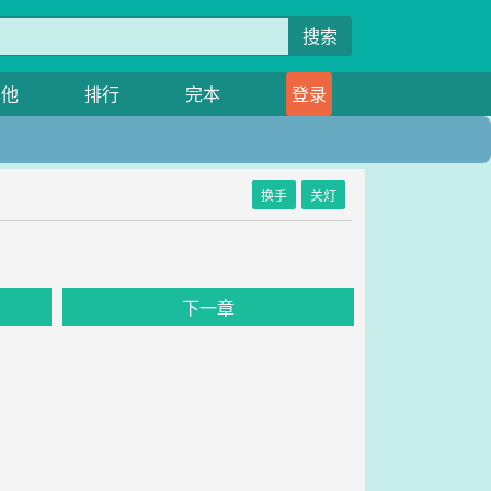
搜索
其他
排行
完本
登录
换手
关灯
》
下一章