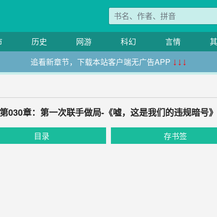
市
历史
网游
科幻
言情
追看新章节，下载本站客户端无广告APP
↓↓↓
第030章：第一次联手做局-《嘘，这是我们的违规暗号
目录
存书签