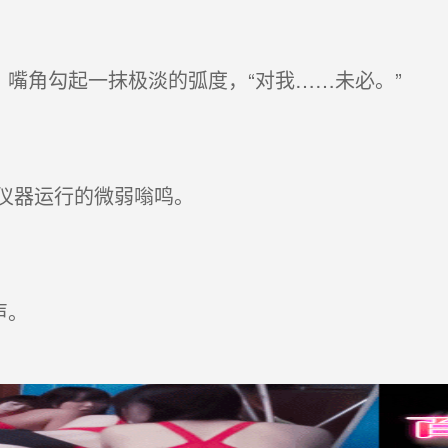
嘴角勾起一抹极淡的弧度，“对我……未必。”
仪器运行的微弱嗡鸣。
声。