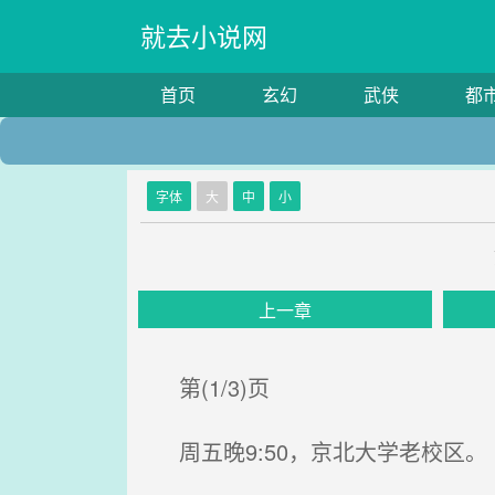
就去小说网
首页
玄幻
武侠
都
字体
大
中
小
上一章
第(1/3)页
周五晚9:50，京北大学老校区。