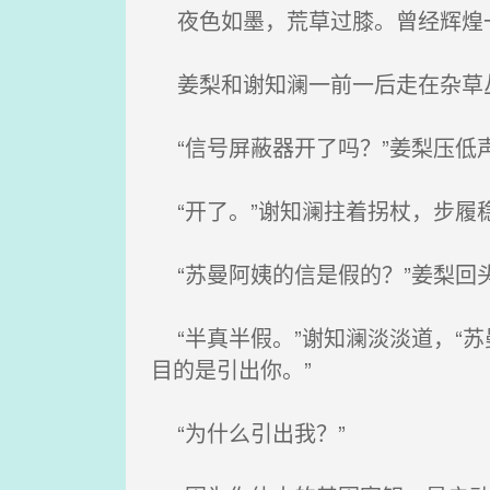
夜色如墨，荒草过膝。曾经辉煌一
姜梨和谢知澜一前一后走在杂草
“信号屏蔽器开了吗？”姜梨压低
“开了。”谢知澜拄着拐杖，步履
“苏曼阿姨的信是假的？”姜梨回
“半真半假。”谢知澜淡淡道，“
目的是引出你。”
“为什么引出我？”