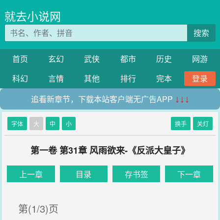
就去小说网
搜索
首页
玄幻
武侠
都市
历史
网游
科幻
言情
其他
排行
完本
登录
追看新章节，下载本站客户端无广告APP
↓↓↓
字体
大
中
小
换手
关灯
第一卷 第31章 风雨欲来-《反派大皇子》
上一章
目录
存书签
下一章
第(1/3)页