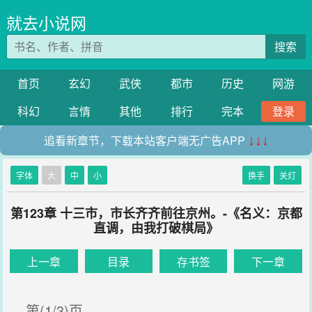
就去小说网
搜索
首页
玄幻
武侠
都市
历史
网游
科幻
言情
其他
排行
完本
登录
追看新章节，下载本站客户端无广告APP
↓↓↓
字体
大
中
小
换手
关灯
第123章 十三市，市长齐齐前往京州。-《名义：京都
直调，由我打破棋局》
上一章
目录
存书签
下一章
第(1/3)页