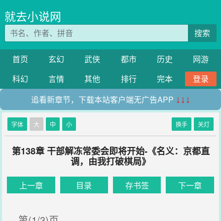
就去小说网
搜索
首页
玄幻
武侠
都市
历史
网游
科幻
言情
其他
排行
完本
登录
追看新章节，下载本站客户端无广告APP
↓↓↓
字体
大
中
小
换手
关灯
第138章 干部解冻常委会即将开始-《名义：京都直
调，由我打破棋局》
上一章
目录
存书签
下一章
第(1/3)页