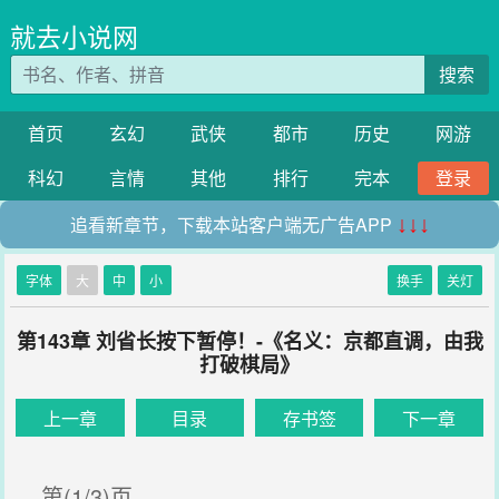
就去小说网
搜索
首页
玄幻
武侠
都市
历史
网游
科幻
言情
其他
排行
完本
登录
追看新章节，下载本站客户端无广告APP
↓↓↓
字体
大
中
小
换手
关灯
第143章 刘省长按下暂停！-《名义：京都直调，由我
打破棋局》
上一章
目录
存书签
下一章
第(1/3)页