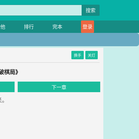
搜索
其他
排行
完本
登录
换手
关灯
打破棋局》
下一章
来。