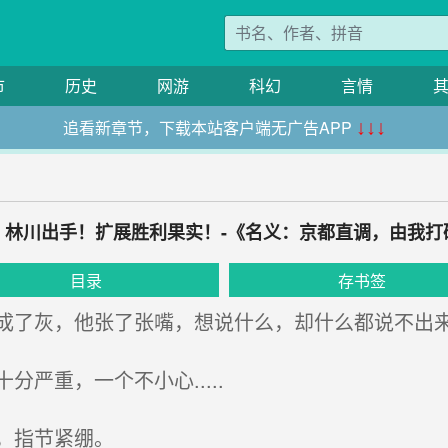
市
历史
网游
科幻
言情
追看新章节，下载本站客户端无广告APP
↓↓↓
章 林川出手！扩展胜利果实！-《名义：京都直调，由我
目录
存书签
了灰，他张了张嘴，想说什么，却什么都说不出
严重，一个不小心.....
，指节紧绷。