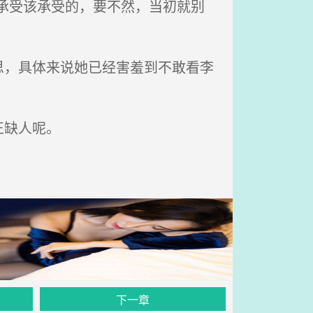
承受该承受的，要不然，当初就别
。
，具体来说她已经害羞到不敢看李
正缺人呢。
下一章