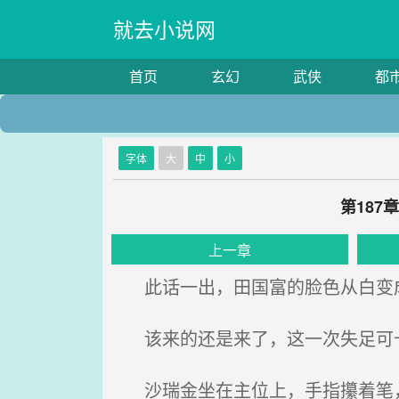
就去小说网
首页
玄幻
武侠
都
字体
大
中
小
第187
上一章
此话一出，田国富的脸色从白变成
该来的还是来了，这一次失足可十分
沙瑞金坐在主位上，手指攥着笔