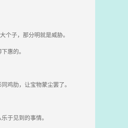
个大个子，那分明就是威胁。
柳下惠的。
同鸡肋，让宝物蒙尘罢了。
八乐于见到的事情。