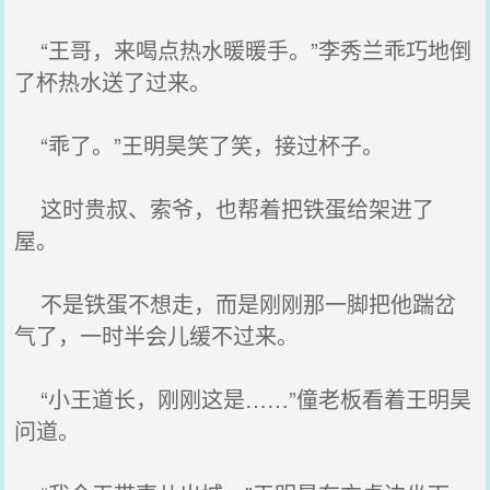
“王哥，来喝点热水暖暖手。”李秀兰乖巧地倒
了杯热水送了过来。
“乖了。”王明昊笑了笑，接过杯子。
这时贵叔、索爷，也帮着把铁蛋给架进了
屋。
不是铁蛋不想走，而是刚刚那一脚把他踹岔
气了，一时半会儿缓不过来。
“小王道长，刚刚这是……”僮老板看着王明昊
问道。