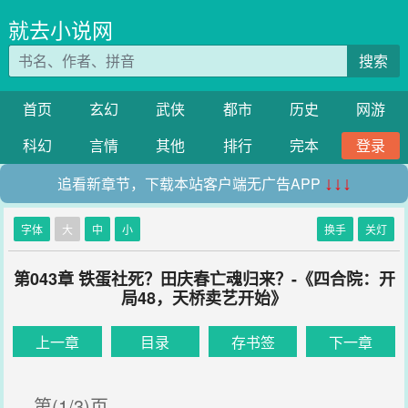
就去小说网
搜索
首页
玄幻
武侠
都市
历史
网游
科幻
言情
其他
排行
完本
登录
追看新章节，下载本站客户端无广告APP
↓↓↓
字体
大
中
小
换手
关灯
第043章 铁蛋社死？田庆春亡魂归来？-《四合院：开
局48，天桥卖艺开始》
上一章
目录
存书签
下一章
第(1/3)页