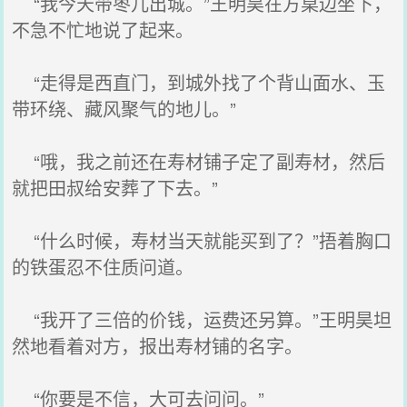
“我今天带枣儿出城。”王明昊在方桌边坐下，
不急不忙地说了起来。
“走得是西直门，到城外找了个背山面水、玉
带环绕、藏风聚气的地儿。”
“哦，我之前还在寿材铺子定了副寿材，然后
就把田叔给安葬了下去。”
“什么时候，寿材当天就能买到了？”捂着胸口
的铁蛋忍不住质问道。
“我开了三倍的价钱，运费还另算。”王明昊坦
然地看着对方，报出寿材铺的名字。
“你要是不信，大可去问问。”