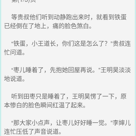
等贵叔他们听到动静跑出来时，就看到铁蛋
已经倒在了地上，痛的脸色煞白。
“铁蛋，小王道长，你们这是怎么了？”贵叔连
忙问道。
“枣儿睡着了，先抱她回屋再说。”王明昊淡淡
地说道。
听到田枣只是睡着了，王明昊愣了一下，原
本惨白的脸色瞬间红温了起来。
“那大家小点声，让枣儿好好睡一觉。”李婶儿
连忙压低了声音说道。