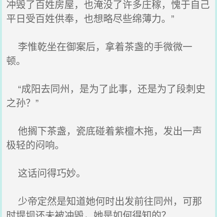
冲毁了百姓房屋，也淹没了许多庄稼，愧于自己
平日受百姓供奉，也想略尽些绵薄力。”
李惟乾坐在御案后，拿着茶盏的手微微一
顿。
“成阳去同州，是为了此事，还是为了段刺史
之孙？”
他搁下茶盏，瓷底碰着紫檀木拖，发出一声
极轻的闷响。
这话问得巧妙。
少帝定然是知道她何时出发前往同州，可那
时堤坝还未被冲毁，她是如何得知的？