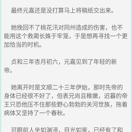
最终元嘉还是没打算马上将稿纸交出来。
她挽回不了桃花汛对同州造成的伤害，也不
能用这个救蔺长姝于牢笼，于是想再寻找一个更
加恰当的时机。
贞和三年杏月初六，元嘉见到了年轻的新
帝。
她离开时是文顺二十三年伊始，那时先帝的
身体已经很不好了，但表兄尚且稚嫩，迟暮的帝
王只恐他压不住那些野心勃勃的关河世族，拖着
病体又坚持了一个春秋。
可眼前人坐如渊渟，目光如鉴，已经有了和