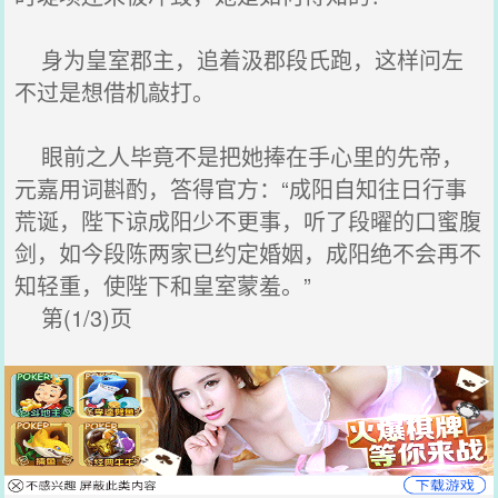
身为皇室郡主，追着汲郡段氏跑，这样问左
不过是想借机敲打。
眼前之人毕竟不是把她捧在手心里的先帝，
元嘉用词斟酌，答得官方：“成阳自知往日行事
荒诞，陛下谅成阳少不更事，听了段曜的口蜜腹
剑，如今段陈两家已约定婚姻，成阳绝不会再不
知轻重，使陛下和皇室蒙羞。”
第(1/3)页