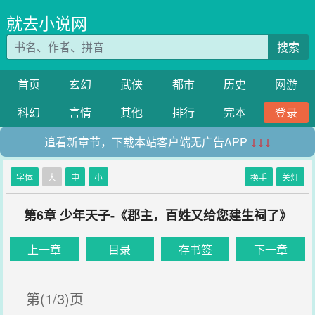
就去小说网
搜索
首页
玄幻
武侠
都市
历史
网游
科幻
言情
其他
排行
完本
登录
追看新章节，下载本站客户端无广告APP
↓↓↓
字体
大
中
小
换手
关灯
第6章 少年天子-《郡主，百姓又给您建生祠了》
上一章
目录
存书签
下一章
第(1/3)页