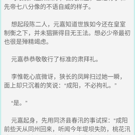
先帝七八分像的不语自威的样子。
想起段陈二人，元嘉知道世族如今还在皇室
制衡之下，并未猖獗得目无王法。想必少帝最初
也很是殚精竭虑。
元嘉恭恭敬敬行了标准的肃拜礼。
李惟乾心底微讶，狭长的凤眸扫过她一瞬，
面上却只沉着的笑说：“成阳，不必拘礼。”
“是。”
元嘉起身，先用同济县春汛的事试探：“成阳
前些天从同州回来，听闻今年堤坝失防，桃花汛