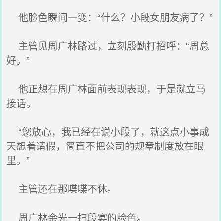
他脸色瞬间一变：“什么？小段女朋友病了？”
主管见周广林路过，立刻殷勤打招呼：“周总
好。”
他正想在周广林面前表现表现，于是就立马
接话。
“您放心，我已经在说小段了，就这点小事成
天想着请假，简直不把公司的规章制度放在眼
里。”
主管还在那喋喋不休。
周广林余光一扫段宴的脸色。