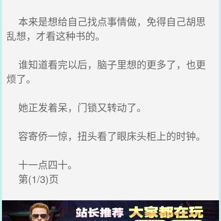
本来是想给自己找点事情做，免得自己胡思
乱想，才看这种书的。
谁知道看完以后，脑子里想的更多了，也更
烦了。
她正发着呆，门锁又转动了。
容寄侨一惊，扭头看了眼床头柜上的时钟。
十一点四十。
第(1/3)页