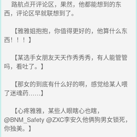
路航点开评论区，果然，他都能想到的东
西，评论区早就联想到了。
【雅雅姐抱抱，你值得更好的，他算什么东
西！！！】
【某选手女朋友天天作秀秀秀，有人能管管
吗，看吐了。】
【那女的到底有什么好的啊，感觉给某人喂
了迷魂药……】
【心疼雅雅，某些人眼瞎心也瞎，
@BNM_Safety @ZXC李安久他俩狗男女锁死，
你独美。】