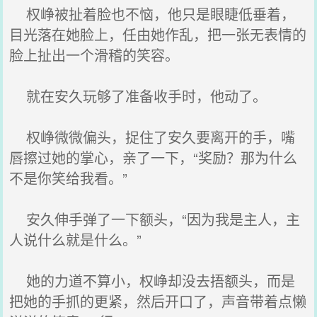
权峥被扯着脸也不恼，他只是眼睫低垂着，
目光落在她脸上，任由她作乱，把一张无表情的
脸上扯出一个滑稽的笑容。
就在安久玩够了准备收手时，他动了。
权峥微微偏头，捉住了安久要离开的手，嘴
唇擦过她的掌心，亲了一下，“奖励？那为什么
不是你笑给我看。”
安久伸手弹了一下额头，“因为我是主人，主
人说什么就是什么。”
她的力道不算小，权峥却没去捂额头，而是
把她的手抓的更紧，然后开口了，声音带着点懒