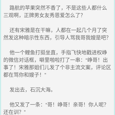
路航的苹果突然不香了，不是这些人都什么
三观啊，正牌男女友秀恩爱怎么了？
还有宋雅是在干嘛，人都在一起几个月了突
然发这种暗示性东西，引导人骂我哥我嫂是吧？
他一个鲤鱼打挺坐直，手指飞快地戳进权峥
的微信对话框，噼里啪啦打了一串：“峥哥！出
事了！宋雅那姐们儿发了个非主流文案，评论区
都在骂你和嫂子！”
发出去，石沉大海。
他又发了一条：“哥！峥哥！亲哥！你人呢？
还在训？”