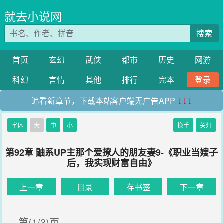
就去小说网
搜索
首页
玄幻
武侠
都市
历史
网游
科幻
言情
其他
排行
完本
登录
追看新章节，下载本站客户端无广告APP
↓↓↓
字体
大
中
小
换手
关灯
第92章 鼬系UP主那个爱撩人的朋友妻9-《职业当嫂子
后，我实现财富自由》
上一章
目录
存书签
下一章
第(1/3)页