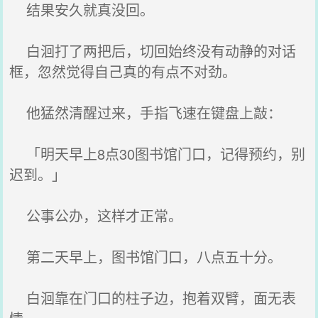
结果安久就真没回。
白洄打了两把后，切回始终没有动静的对话
框，忽然觉得自己真的有点不对劲。
他猛然清醒过来，手指飞速在键盘上敲：
「明天早上8点30图书馆门口，记得预约，别
迟到。」
公事公办，这样才正常。
第二天早上，图书馆门口，八点五十分。
白洄靠在门口的柱子边，抱着双臂，面无表