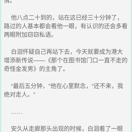
情。
他八点二十到的，站在这已经三十分钟了，
路过的人基本都会看他一眼，有认识的还会多看
两眼附加窃窃私语。
白洄怀疑自己再站下去，今天就要成为港大
增添新传说——《那个在图书馆门口一直不走的
奇怪金发男》的主角了。
“最后五分钟，”他在心里默念，“还不来，我
绝对走人。”
……
安久从走廊那头出现的时候，白洄看了一眼