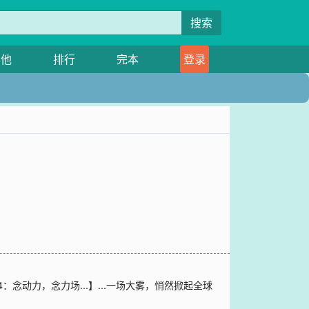
搜索
其他
排行
完本
登录
.4：念动力，念力场...】...一场大雾，悄然掀起全球