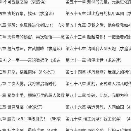
章 不可觊觎之物（求追读）
读）
第五十一章 知识的力量，元素进化
四章 贪蛇吞象，找死（求追读）
追读）
第五十五章 堪比抱丹的机甲军团（
八章 觉醒：水属性进化者Lv.1！（求
第五十九章 见我之后，他会敬我如
二章 天静寺的秘密，再次顿悟——念
读）
第六十三章 超越常识！一把活着的
求追读）
六章 凝气成罡，古武巅峰（求追读）
追读）
第六十七章 请叫我人型火炮（求追
章 神之一手——意识数据化（求追
第七十一章 机甲出世（求追读）
三章 开杀，横推南洋（3K求订）
第七十四章 抱丹巅峰？我视之如狗尔
七章 二次大雾，我将重启新时代
求订）
第七十八章 此刻，正式进入超凡时代
求追读）
一章 紧急出手，横跨万里的超人级救
求订求票）
第八十二章 突破，此刻，我即为神（
K求订）
五章 世尊降临（4K求订）
订）
第八十六章 铸造灵阵，人间仙国（4
章 脑力Lv.5！神级能力！（5K求
订）
第九十章 谁主沉浮？我主沉浮！（4
三章 神之序列，最终兵器（4K求
订）
第九十四章 再回金陵，新的三阶生