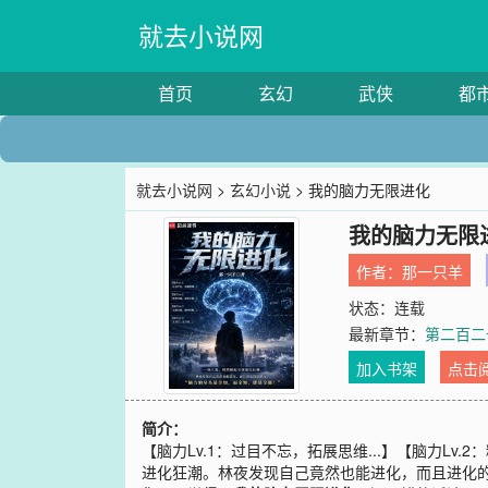
就去小说网
首页
玄幻
武侠
都
就去小说网
>
玄幻小说
> 我的脑力无限进化
我的脑力无限
作者：
那一只羊
状态：连载
最新章节：
第二百二
加入书架
点击
简介：
【脑力Lv.1：过目不忘，拓展思维...】【脑力Lv.2
进化狂潮。林夜发现自己竟然也能进化，而且进化的