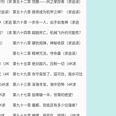
序列（求
第五十二章 觉醒——风之掌控者（求追读）
求追读）
第五十六章 我将成为机甲之神？（求追读）
神（求追
第六十章 一步杀一人，出手如鬼神（求追
剑？（求
读）
第六十四章 超脱死亡，机械飞升的可能性？
读）
（求追读）
第六十八章 硬抗炮弹，神秘收获（求追读）
第七十二章 精神咒法，夺命蛊（求追读）
（3K
第七十五章 绝对超凡，压制一切（4K求
（4K
订）
第七十九章 攻守易型了，寇可往，我亦可往
4K求
（4K求订）
第八十三章 深海寻宝，海中恐怖（4K求
K求
订）
第八十七章 投降输一半，世尊的绝望！
K求
（4K求订）
第九十一章 魔都，到底还有多少位强者？
命体
（4K求订）
第九十五章 摊牌，我现在，很强！（5K求