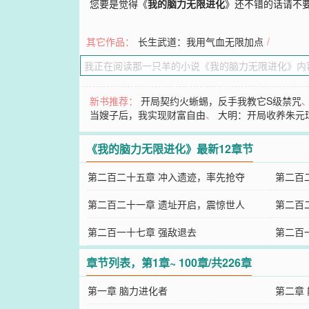
您要是觉得《
我的脑力无限进化
》还不错的话请不
其它作品：
长生武道：我用气血无限加点
/
新书推荐：
开局契约火蜥蜴，反手我教它S级禁咒
当嫂子后，我实现财富自由
、
大明：开局收养朱元
《我的脑力无限进化》最新12章节
第二百二十五章 冲入遗迹，率先抢夺
第二百
第二百二十一章 遗址开启，震惊世人
第二百
第二百一十七章 强敌退去
第二百
章节列表，第1章~ 100章/共226章
第一章 脑力进化者
第二章