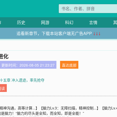
市
历史
网游
科幻
言情
追看新章节，下载本站客户端无广告APP
↓↓↓
进化
更新时间：2026-08-05 21:23:27
直达底部
十五章 冲入遗迹，率先抢夺
阅读
：精神沟通，高等计算...】【脑力Lv.3：无障扫描，精神控制...】【脑力Lv
是脑力！“脑力的尽头是全知，而全知，即是全能！”