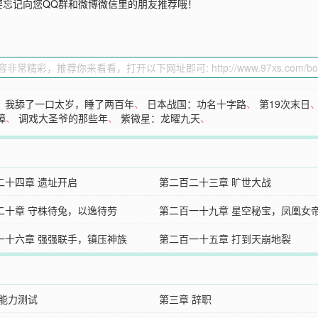
要忘记向您QQ群和微博微信里的朋友推荐哦！
、
我舔了一口太岁，睡了两百年
、
日本战国：功名十字路
、
第19次末日
璋
、
调戏大圣爷的那些年
、
紫微星：龙曜九天
、
二十四章 遗址开启
第二百二十三章 旷世大战
二十章 守株待兔，以逸待劳
第二百一十九章 星空秘宝，凤凰女
一十六章 强强联手，镇压神族
第二百一十五章 打到天崩地裂
 能力测试
第三章 辞职