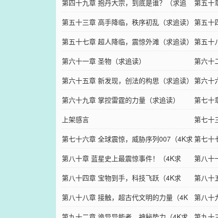
第四十九章 抱丹大宗，到底是谁？（求追
第五十
读）
第五十三章 高手降临，秩序初乱（求追读）
第五十
第五十七章 超人降临，震惊外滩（求追读）
第五十
第六十一章 圣物（求追读）
追读）
第六十
第六十五章 新发现，创法的构思（求追读）
力场（
第六十
第六十九章 掌控雷霆的力量（求追读）
第七十
上架感言
读）
第七十
第七十六章 全球震惊，威胁序列007（4K求
第七十
追读）
第八十章 蓝星史上最震惊事件！（4K求
（4K
第八十
订）
第八十四章 宝物到手，科技飞跃（4K求
援（4
第八十
订）
第八十八章 接触，超古代文明的力量（4K
第八十九
求订）
第九十二章 诡异异能者，神秘势力（4K求
订）
第九十