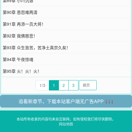
第89章 小川沉银
第90章 恩怨难两清
第91章 再添一员大将！
第92章 我佛慈悲！
第93章 众生皆苦，苦净土真宗久矣！
第94章 午夜惊魂
第95章 火！火！火！
1/3
1
2
3
追看新章节，下载本站客户端无广告APP
↓↓↓
本站所有收录的内容均来自互联网，如有侵权我们将尽快删除。
网站地图