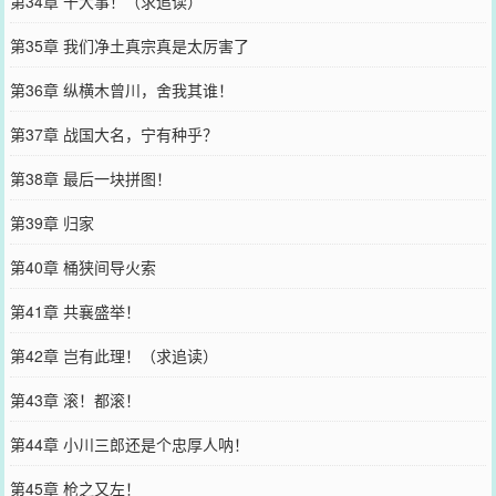
第34章 干大事！（求追读）
第35章 我们净土真宗真是太厉害了
第36章 纵横木曾川，舍我其谁！
第37章 战国大名，宁有种乎？
第38章 最后一块拼图！
第39章 归家
第40章 桶狭间导火索
第41章 共襄盛举！
第42章 岂有此理！（求追读）
第43章 滚！都滚！
第44章 小川三郎还是个忠厚人呐！
第45章 枪之又左！