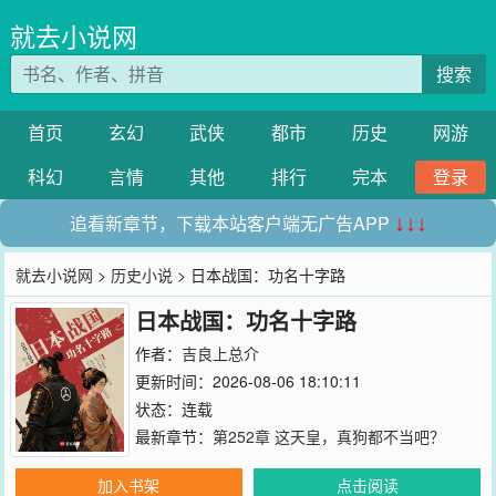
就去小说网
搜索
首页
玄幻
武侠
都市
历史
网游
科幻
言情
其他
排行
完本
登录
追看新章节，下载本站客户端无广告APP
↓↓↓
就去小说网
>
历史小说
> 日本战国：功名十字路
日本战国：功名十字路
作者：
吉良上总介
更新时间：2026-08-06 18:10:11
状态：连载
最新章节：
第252章 这天皇，真狗都不当吧？
加入书架
点击阅读