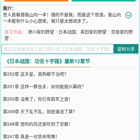
简介：
世人皆看错我山内一丰！错的不是我，而是这个世道。我山内
一丰能有什么小心思呢，我只是太想进步了。
您要是觉得《
日本战国：功名十字路
》还不错的话请不要忘记向您QQ
其它作品：
津川家的野望
/
日本战国：真田家的野望
/
京极家的野
群和微博微信里的朋友推荐哦！
望
/
复制分享
《日本战国：功名十字路》最新12章节
第252章 这天皇，真狗都不当吧？
第251章 这样一群虫豸，如何能振兴幕府？
第250章 没救了，你已有取死之道！
第249章 天下乱不乱，到底谁说了算？
第248章 想你的风还是吹到了京都！
第247章 真是一对苦命鸳鸯！