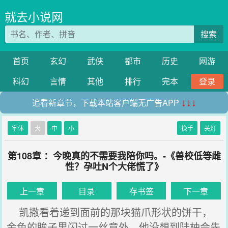
就去小说网
搜索
首页
玄幻
武侠
都市
历史
网游
科幻
言情
其他
排行
完本
登录
追看新章节，下载本站客户端无广告APP
↓↓↓
字体
大
中
小
换手
关灯
第108章 ：今晚真的不需要我陪你吗。-《兽校低等雌
性？孕吐N个大佬慌了》
上一章
目录
存书签
下一章
凯撒看着递到面前的那块猫爪形状的饼干，
金色的眸子里闪过一丝意外，他没想到陆柚会先