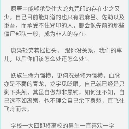
原著中能够承受住大蛇丸咒印的存在少之又
少，自己目前能知道的也只有君麻吕、佐助以及
重吾，而承受不住咒印的人，都会像先前的那些
僵尸部队一般，成为非人的存在。
唐枭轻笑着摇摇头，“跟你没关系，我们的事
儿，以后你们该怎么处还怎么处”。
妖族生命力强横，更何况是修为强横，血脉
亦是不弱的青龙，龙宇见眨眼，自己就已经是只
剩下头颅，其虽自傲却非愚钝，如何还不知，自
己远不如离殇，也不理会自己余下身躯，直飞往
飞舟而去。
学校一大四即将离校的男生一直喜欢一学