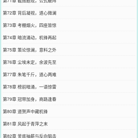
第71章 截搭题现，公式破阵
第72章 背后凝视，道心微澜
第73章 考棚烟火，四座皆惊
第74章 暗流涌动，机锋再起
第75章 策论惊澜，意料之外
第76章 尘埃未定，余波先至
第77章 朱笔千斤，道心两难
第78章 榜前暗涌，一语惊雷
第79章 冠带加身，商路逢春
第80章 道贺声中藏机锋
第81章 风起于青萍之末
第82章 釜底抽薪与反向狙击