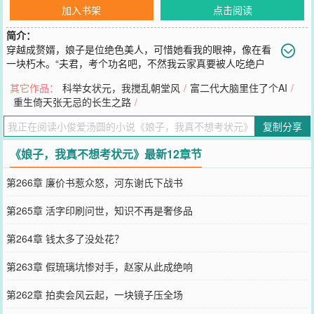
加入书架
点击阅读
简介：
穿越成赘婿，娘子是位绝色美人，可惜她看我的眼神，像在看
一块朽木。“夫君，考个功名吧，不然我云家真要被人吃绝户
了。”她叹气。我，一个精通历史与社会学的现代博士，看着书上那些
其它作品：
科举女状元，我搅乱朝堂风
/
富二代大脑里住了个AI
/
“之乎者也”和简单的数理题，陷入了沉思。这玩意儿……需要考？好
重生倚天张无忌的长生之路
/
吧，为了报答救命之恩，也为了不让美人娘子失望，我只好收起我的
咸鱼心，勉强……去屠个榜吧。
复制分享
您要是觉得《
娘子，我真不想考状元
》还不错的话请不要忘记向您QQ
群和微博微信里的朋友推荐哦！
《娘子，我真不想考状元》最新12章节
第266章 廉价书惹众怒，河东谢氏下战书
第265章 活字印刷问世，知识不再是奢侈品
第264章 钱太多了没处花？
第263章 假琉璃坑惨对手，赵家从此成绝响
第262章 拍卖会风云起，一块镜子压全场