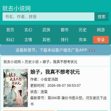
就去小说网
搜索
首页
玄幻
武侠
都市
历史
网游
科幻
言情
其他
排行
完本
登录
追看新章节，下载本站客户端无广告APP
↓↓↓
就去小说网
>
历史小说
> 娘子，我真不想考状元
娘子，我真不想考状元
作者：
小俊爱汤圆
更新时间：2026-08-07 09:53:07
状态：连载
最新章节：
第266章 廉价书惹众怒，河东谢氏下战
书