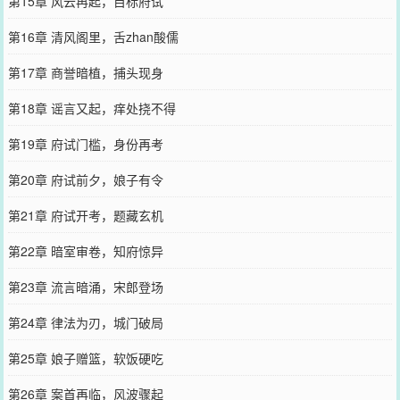
第15章 风云再起，目标府试
第16章 清风阁里，舌zhan酸儒
第17章 商誉暗植，捕头现身
第18章 谣言又起，痒处挠不得
第19章 府试门槛，身份再考
第20章 府试前夕，娘子有令
第21章 府试开考，题藏玄机
第22章 暗室审卷，知府惊异
第23章 流言暗涌，宋郎登场
第24章 律法为刃，城门破局
第25章 娘子赠篮，软饭硬吃
第26章 案首再临，风波骤起