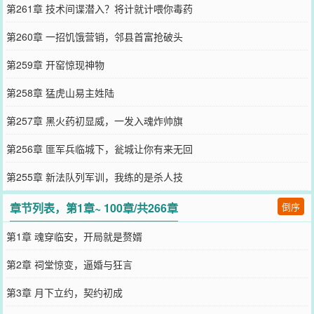
第261章 技术间谍潜入？将计就计喂你毒药
第260章 一招饥饿营销，邻县首富抢破头
第259章 开窑惊现神物
第258章 猛虎山易主姓陆
第257章 黑火药初显威，一发入魂炸帅旗
第256章 匪军兵临城下，瓮城让你有来无回
第255章 新法队列军训，我练的是杀人技
章节列表，第1章~ 100章/共266章
倒序
第1章 魂穿临安，开局就是赘婿
第2章 祠堂惊变，逼婚与狂言
第3章 月下立约，契约初成