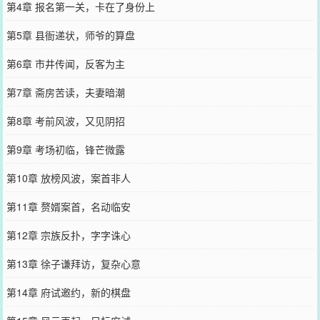
第4章 报名第一关，卡在了身份上
第5章 县衙递状，师爷的算盘
第6章 市井传闻，反客为主
第7章 斋房苦读，夫妻暗潮
第8章 考前风波，又见阴招
第9章 考场初临，锋芒微露
第10章 放榜风波，案首非人
第11章 赘婿案首，名动临安
第12章 宗族反扑，字字诛心
第13章 徐子谦拜访，复杂心意
第14章 府试邀约，新的棋盘