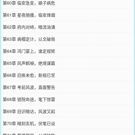
第60章 临安急变，娘子病危
第61章 星夜驰援，临安烽烟
第62章 府内对峙，暗流汹涌
第63章 病榻定计，以文破局
第64章 鸿门宴上，谁定规矩
第65章 风声鹤唳，绝境谋篇
第66章 旧疾未愈，新规已至
第67章 考前风波，直面警告
第68章 锁院命途，笔下惊雷
第69章 旧识暗访，风波又起
第70章 暗刻玄机，伏笔已设