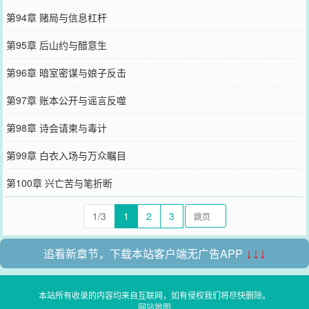
第94章 赌局与信息杠杆
第95章 后山约与醋意生
第96章 暗室密谋与娘子反击
第97章 账本公开与谣言反噬
第98章 诗会请柬与毒计
第99章 白衣入场与万众瞩目
第100章 兴亡苦与笔折断
1/3
1
2
3
追看新章节，下载本站客户端无广告APP
↓↓↓
本站所有收录的内容均来自互联网，如有侵权我们将尽快删除。
网站地图