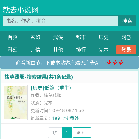
就去小说网
搜索
首页
玄幻
武侠
都市
历史
网游
科幻
言情
其他
排行
完本
登录
↓↓↓
追看新章节，下载本站客户端无广告APP
枯草藏烟-搜索结果(共1条记录)
[历史]低嫁（重生）
作者：
枯草藏烟
状态：完本
更新时间：09-18 08:11:50
最新章节：
189 七夕番外
1/1
1